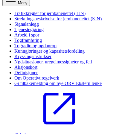
Meny
Trafikkregler for jernbanenettet (TJN)
Strekningsbeskrivelse for jernbanenettet (SJN)
Signalanlegg
Tjenestegjøring
Arbeid i spor
Togframføring
Togradio og nødanrop
Kunngjøringer og kapasitetsfordeling
Kryssingsinstrukser
Nødsituasjoner, uregelmessigheter og feil
Aksjonskort
Definisjoner
Om Operativt regelverk
Gi tilbakemelding om nye ORV
Ekstern lenke