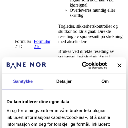
kjørsignal.
Overleveres muntlig eller
skriftlig.
Togleder, sikkerhetskontrollør og
sluttkontrollør signal: Direkte
resetting av sporavsnitt på strekning
Formular
Formular
med akseltellere
21D
21d
Brukes ved direkte resetting av
sporavsnitt på strekning med
akseltellere.
Togleder og sidemannskontrollør:
Samtykke
Detaljer
Om
Nøytralstilling av feilaktig ikke utløst
linjeblokk ved togpassering
Rørosbanen
Formular
Formular
Du kontrollerer dine egne data
Brukes iht. Instruks for betjening av
21E
21e
fjernstyringsanlegget på Rørosbanen
Vi og forretningspartnerne våre bruker teknologier,
hvis linjeblokken ikke løser ut ved
inkludert informasjonskapsler/«cookies», til å samle
togpassering, og togleder må bringe
linjeblokken i normalstilling.
informasjon om deg for forskjellige formål, inkludert: