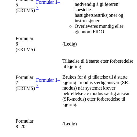
Formular 1–
nødvendig å gi føreren
5
7
spesielle
(ERTMS)
hastighetsrestriksjoner og
instruksjoner.
Overleveres muntlig eller
gjennom FIDO.
Formular
6
(Ledig)
(ERTMS)
Tillatelse til å starte etter forberedelse
til kjøring
Brukes for å gi tillatelse til å starte
Formular
Formular 1–
kjøring i modus særlig ansvar (SR-
7
7
modus) når systemet krever
(ERTMS)
bekreftelse av modus særlig ansvar
(SR-modus) etter forberedelse til
kjøring.
Formular
(Ledig)
8–20