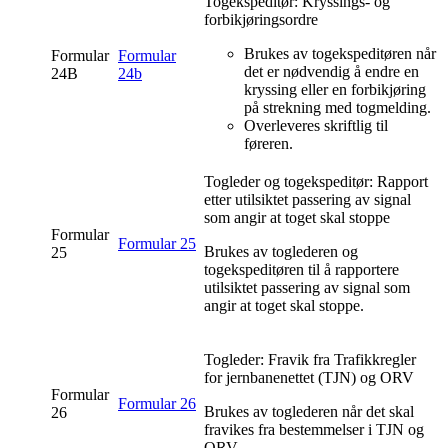
Togekspeditør: Kryssings- og
forbikjøringsordre
Brukes av togekspeditøren når
Formular
Formular
det er nødvendig å endre en
24B
24b
kryssing eller en forbikjøring
på strekning med togmelding.
Overleveres skriftlig til
føreren.
Togleder og togekspeditør: Rapport
etter utilsiktet passering av signal
som angir at toget skal stoppe
Formular
Formular 25
Brukes av toglederen og
25
togekspeditøren til å rapportere
utilsiktet passering av signal som
angir at toget skal stoppe.
Togleder: Fravik fra Trafikkregler
for jernbanenettet (TJN) og ORV
Formular
Formular 26
Brukes av toglederen når det skal
26
fravikes fra bestemmelser i TJN og
ORV.