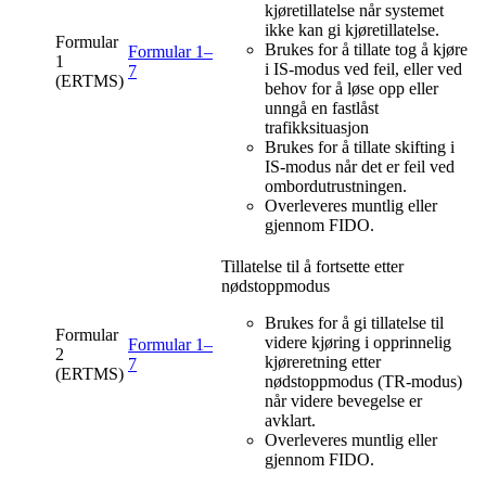
kjøretillatelse når systemet
ikke kan gi kjøretillatelse.
Formular
Brukes for å tillate tog å kjøre
Formular 1–
1
i IS-modus ved feil, eller ved
7
(ERTMS)
behov for å løse opp eller
unngå en fastlåst
trafikksituasjon
Brukes for å tillate skifting i
IS-modus når det er feil ved
ombordutrustningen.
Overleveres muntlig eller
gjennom FIDO.
Tillatelse til å fortsette etter
nødstoppmodus
Brukes for å gi tillatelse til
Formular
videre kjøring i opprinnelig
Formular 1–
2
kjøreretning etter
7
(ERTMS)
nødstoppmodus (TR-modus)
når videre bevegelse er
avklart.
Overleveres muntlig eller
gjennom FIDO.