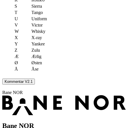
S
Sierra
T
Tango
U
Uniform
V
Victor
W
Whisky
X
X-ray
Y
Yankee
Z
Zulu
Æ
Ærlig
Ø
Østen
Å
Åse
Kommentar V2.1
Bane NOR
Bane NOR