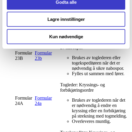
Godta alle
Fører: Sikring av nabospor
Formular
Formular
Brukes av føreren når det er
23A
23a
Lagre innstillinger
nødvendig å sikre nabospor.
Fylles ut sammen med
togleder eller togekspeditør.
Kun nødvendige
Togleder og togekspeditør: Sikring
av nabospor
Formular
Formular
Brukes av toglederen eller
23B
23b
togekspeditøren når det er
nødvendig å sikre nabospor.
Fylles ut sammen med fører.
Togleder: Kryssings- og
forbikjøringsordre
Formular
Formular
Brukes av toglederen når det
24A
24a
er nødvendig å endre en
kryssing eller en forbikjøring
på strekning med togmelding.
Overleveres muntlig.