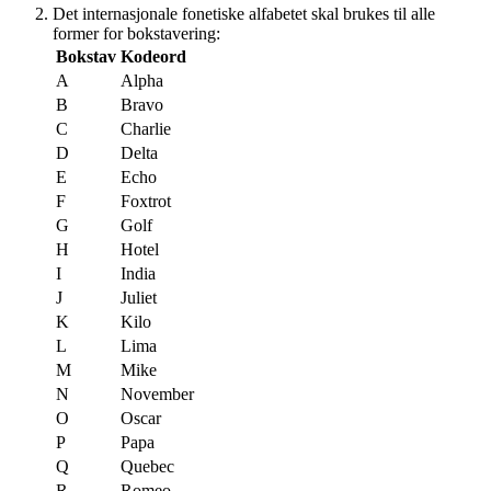
Det internasjonale fonetiske alfabetet skal brukes til alle
former for bokstavering:
Bokstav
Kodeord
A
Alpha
B
Bravo
C
Charlie
D
Delta
E
Echo
F
Foxtrot
G
Golf
H
Hotel
I
India
J
Juliet
K
Kilo
L
Lima
M
Mike
N
November
O
Oscar
P
Papa
Q
Quebec
R
Romeo