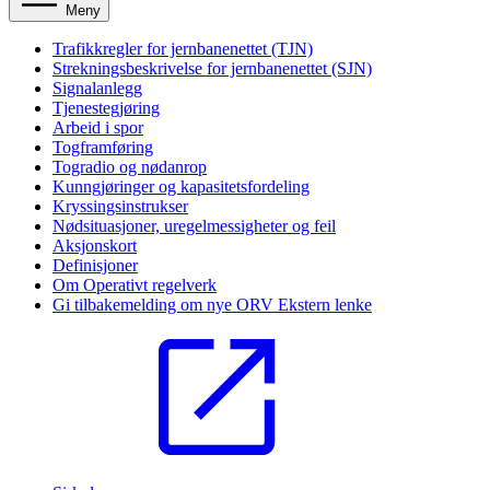
Meny
Trafikkregler for jernbanenettet (TJN)
Strekningsbeskrivelse for jernbanenettet (SJN)
Signalanlegg
Tjenestegjøring
Arbeid i spor
Togframføring
Togradio og nødanrop
Kunngjøringer og kapasitetsfordeling
Kryssingsinstrukser
Nødsituasjoner, uregelmessigheter og feil
Aksjonskort
Definisjoner
Om Operativt regelverk
Gi tilbakemelding om nye ORV
Ekstern lenke