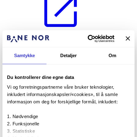
Operativt regelverk
Nødsituasjoner, uregelmessigheter og feil
Aksjonskort
Samtykke
Detaljer
Om
Aksjonskort
Du kontrollerer dine egne data
Aksjonskortene er en forutbestemt plan for trafikkavvikling når hele
eller deler av en banestrekning har redusert kapasitet.
Vi og forretningspartnerne våre bruker teknologier,
inkludert informasjonskapsler/«cookies», til å samle
informasjon om deg for forskjellige formål, inkludert:
Nødvendige
Funksjonelle
Statistiske
Aksjonskort