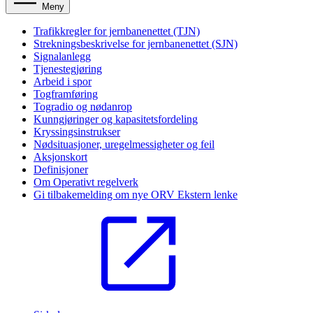
Meny
Trafikkregler for jernbanenettet (TJN)
Strekningsbeskrivelse for jernbanenettet (SJN)
Signalanlegg
Tjenestegjøring
Arbeid i spor
Togframføring
Togradio og nødanrop
Kunngjøringer og kapasitetsfordeling
Kryssingsinstrukser
Nødsituasjoner, uregelmessigheter og feil
Aksjonskort
Definisjoner
Om Operativt regelverk
Gi tilbakemelding om nye ORV
Ekstern lenke