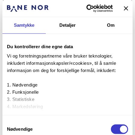
Bred
Full
Samtykke
Detaljer
Om
Tekstbredde
Begrens tekstbredden
Du kontrollerer dine egne data
Vi og forretningspartnerne våre bruker teknologier,
inkludert informasjonskapsler/«cookies», til å samle
informasjon om deg for forskjellige formål, inkludert:
Nødvendige
Funksjonelle
Skjul
Statistiske
Hopp til hovedinnholdet
Markedsføring
Operatørveiledninger
Ved å trykke «Godta alle» gir du din tillatelse til alle disse
Samtykkevalg
Railmanager brukermanual
formålene. Du kan også velge formålet du vil samtykke til
Nødvendige
Railmanager symbolbibliotek