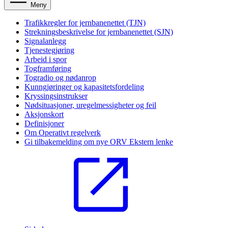
Meny
Trafikkregler for jernbanenettet (TJN)
Strekningsbeskrivelse for jernbanenettet (SJN)
Signalanlegg
Tjenestegjøring
Arbeid i spor
Togframføring
Togradio og nødanrop
Kunngjøringer og kapasitetsfordeling
Kryssingsinstrukser
Nødsituasjoner, uregelmessigheter og feil
Aksjonskort
Definisjoner
Om Operativt regelverk
Gi tilbakemelding om nye ORV
Ekstern lenke