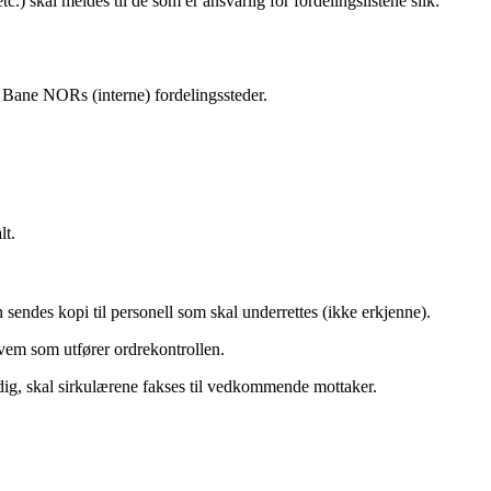
) skal meldes til de som er ansvarlig for fordelingslistene slik:
g Bane NORs (interne) fordelingssteder.
lt.
sendes kopi til personell som skal underrettes (ikke erkjenne).
vem som utfører ordrekontrollen.
ndig, skal sirkulærene fakses til vedkommende mottaker.