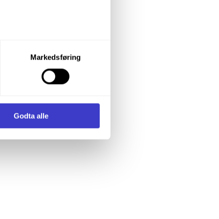
let du vil samtykke til ved å
Markedsføring
enstre hjørne av nettsiden.
i samler inn og behandler
Godta alle