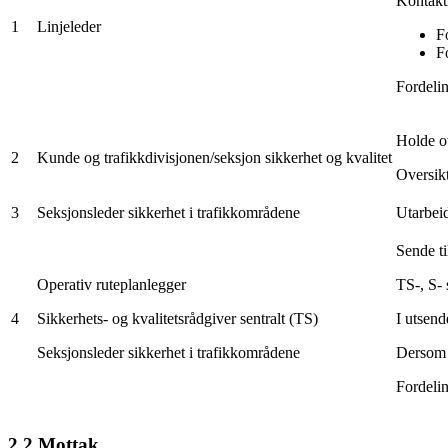
Kontakti
1
Linjeleder
F
F
Fordelin
Holde o
2
Kunde og trafikkdivisjonen/seksjon sikkerhet og kvalitet
Oversikt
3
Seksjonsleder sikkerhet i trafikkområdene
Utarbeid
Sende ti
Operativ ruteplanlegger
TS-, S- 
4
Sikkerhets- og kvalitetsrådgiver sentralt (TS)
I utsend
Seksjonsleder sikkerhet i trafikkområdene
Dersom m
Fordelin
2.2 Mottak