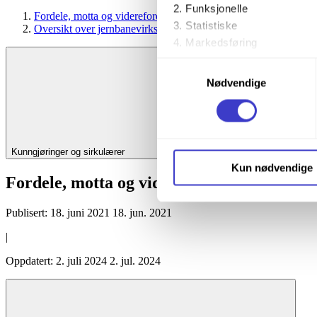
Funksjonelle
Fordele, motta og viderefordele kunngjøringer og sirkulærer
Statistiske
Oversikt over jernbanevirksomheter som har sikkerhetssertifikat
Markedsføring
Samtykkevalg
Ved å trykke «Godta alle» gir 
Nødvendige
trykke på avmerkingsboksen u
Du kan trekke tilbake samtykke
Kunngjøringer og sirkulærer
Du kan lese mer om hvordan v
Kun nødvendige
personopplysninger på vår s
Fordele, motta og viderefordele kunngjøri
Publisert:
18. juni 2021
18. jun. 2021
|
Oppdatert:
2. juli 2024
2. jul. 2024