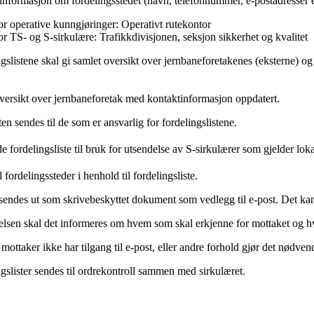
nformasjon om fordelingsstedet (navn, telefonnummer, e-postadresser etc.
or operative kunngjøringer: Operativt rutekontor
or TS- og S-sirkulære: Trafikkdivisjonen, seksjon sikkerhet og kvalitet
gslistene skal gi samlet oversikt over jernbaneforetakenes (eksterne) o
versikt over jernbaneforetak med kontaktinformasjon oppdatert.
en sendes til de som er ansvarlig for fordelingslistene.
e fordelingsliste til bruk for utsendelse av S-sirkulærer som gjelder loka
l fordelingssteder i henhold til fordelingsliste.
sendes ut som skrivebeskyttet dokument som vedlegg til e-post. Det kan 
elsen skal det informeres om hvem som skal erkjenne for mottaket og h
ottaker ikke har tilgang til e-post, eller andre forhold gjør det nødve
gslister sendes til ordrekontroll sammen med sirkulæret.