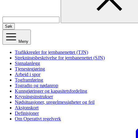
Søk
Meny
Trafikkregler for jernbanenettet (TJN)
Strekningsbeskrivelse for jernbanenettet (SJN)
Signalanlegg
Tjenestegjøring
Arbeid i spor
Togframføring
Togradio og nødanrop
Kunngjøringer og kapasitetsfordeling
Kryssingsinstrukser
Nødsituasjoner, uregelmessigheter og feil
Aksjonskort
Definisjoner
Om Operativt regelverk