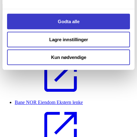
Bane NOR
informasjonskapsler og annen teknologi, og hvordan vi
samler inn og behandler personopplysninger på vår side
Informasjonskapsler (Cookies)
.
Godta alle
Bane NOR
Lagre innstillinger
Bane NOR SF
Ekstern lenke
Kun nødvendige
Bane NOR Eiendom
Ekstern lenke