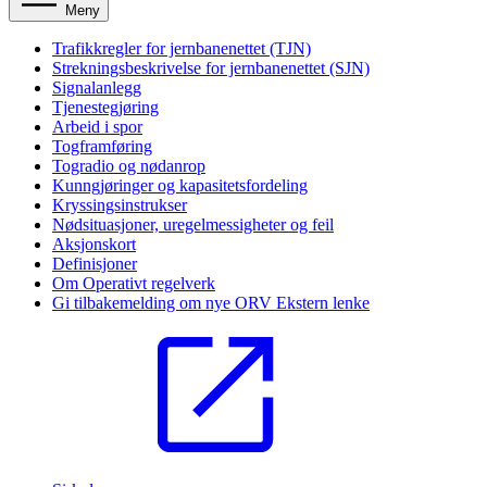
Meny
Trafikkregler for jernbanenettet (TJN)
Strekningsbeskrivelse for jernbanenettet (SJN)
Signalanlegg
Tjenestegjøring
Arbeid i spor
Togframføring
Togradio og nødanrop
Kunngjøringer og kapasitetsfordeling
Kryssingsinstrukser
Nødsituasjoner, uregelmessigheter og feil
Aksjonskort
Definisjoner
Om Operativt regelverk
Gi tilbakemelding om nye ORV
Ekstern lenke