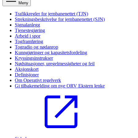
Meny
Trafikkregler for jernbanenettet (TJN)
Strekningsbeskrivelse for jernbanenettet (SJN)
Signalanlegg
Tjenestegjøring
Arbeid i spor
Togframføring
Togradio og nødanrop
Kunngjøringer og kapasitetsfordeling
Kryssingsinstrukser
Nødsituasjoner, uregelmessigheter og feil
Aksjonskort
Definisjoner
Om Operativt regelverk
Gi tilbakemelding om nye ORV
Ekstern lenke