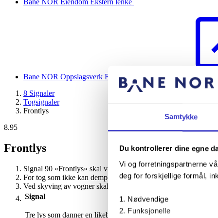
Bane NOR Eiendom
Ekstern lenke
Bane NOR Oppslagsverk
Ekstern lenke
8 Signaler
Togsignaler
Frontlys
Samtykke
8.95
Frontlys
Du kontrollerer dine egne d
Vi og forretningspartnerne vå
Signal 90 «Frontlys» skal vises fra trekkraftkjøretøy forrest i t
deg for forskjellige formål, in
For tog som ikke kan dempe frontlyset, kan de øvre eller nedre
Ved skyving av vogner skal signal 90 «Frontlys», signal 91 «Bak
Signal
Signalnummer og sig
Nødvendige
Funksjonelle
Tre lys som danner en likebeint trekant