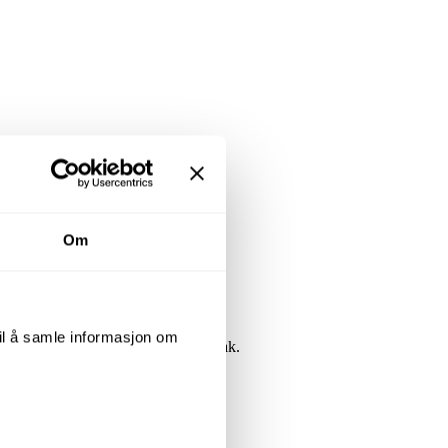
Om
til å samle informasjon om
lamper med hvitt lys, både foran og bak.