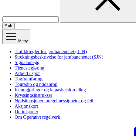
Søk
Meny
Trafikkregler for jernbanenettet (TJN)
Strekningsbeskrivelse for jernbanenettet (SJN)
Signalanlegg
Tjenestegjøring
Arbeid i spor
Togframføring
Togradio og nødanrop
Kunngjøringer og kapasitetsfordeling
Kryssingsinstrukser
Nødsituasjoner, uregelmessigheter og feil
Aksjonskort
Definisjoner
Om Operativt regelverk