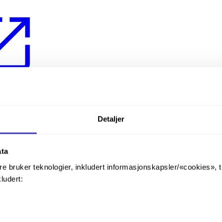
Detaljer
ata
re bruker teknologier, inkludert informasjonskapsler/«cookies», 
og. Trekkraftkjøretøy kan under skifting på stasjon bruke bare to nedre 
kludert:
 lamper slukkes ved behov for demping av frontlyset.
lys» eller signal 95C «Sluttsignalskilt» vises.
nalnavn
Signalbetydning