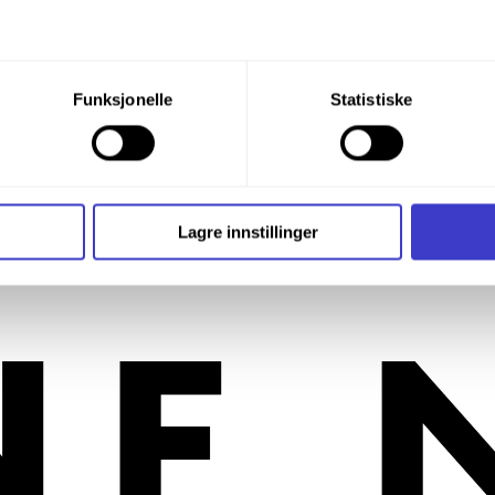
du din tillatelse til alle disse formålene. Du kan også velge formå
Funksjonelle
Statistiske
Signalet angir togets front.
nder formålet, og deretter trykke «Lagre innstillingene».
t ditt til enhver tid ved å trykke på det lille ikonet i nederste v
i bruker informasjonskapsler og annen teknologi, og hvordan v
Lagre innstillinger
ide
Informasjonskapsler (Cookies)
.