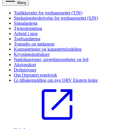
Meny
Trafikkregler for jernbanenettet (TJN)
Strekningsbeskrivelse for jernbanenettet (SJN)
Signalanlegg
Tjenestegjøring
Arbeid i spor
Togframføring
Togradio og nødanrop
Kunngjøringer og kapasitetsfordeling
Kryssingsinstrukser
Nødsituasjoner, uregelmessigheter og feil
Aksjonskort
Definisjoner
Om Operativt regelverk
Gi tilbakemelding om nye ORV
Ekstern lenke