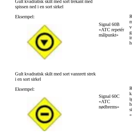
Gult kvadratisk skilt med sort trekant med
spissen ned i en sort sirkel
R
Eksempel:
m
Signal 60B
v
«ATC repetér
g
målpunkt»
i
h
Gult kvadratisk skilt med sort vannrett strek
i en sort sirkel
R
Eksempel:
k
Signal 60C
i
«ATC
h
nødbrems»
s
«