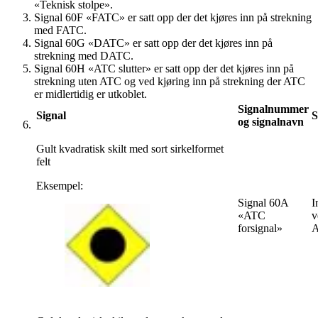
«Teknisk stolpe».
Signal 60F «FATC» er satt opp der det kjøres inn på strekning
med FATC.
Signal 60G «DATC» er satt opp der det kjøres inn på
strekning med DATC.
Signal 60H «ATC slutter» er satt opp der det kjøres inn på
strekning uten ATC og ved kjøring inn på strekning der ATC
er midlertidig er utkoblet.
Signalnummer
Signal
S
og signalnavn
Gult kvadratisk skilt med sort sirkelformet
felt
Eksempel:
Signal 60A
I
«ATC
v
forsignal»
A