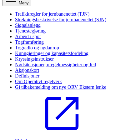
Meny
Trafikkregler for jernbanenettet (TJN)
Strekningsbeskrivelse for jernbanenettet (SJN)
Signalanlegg
Tjenestegjøring
Arbeid i spor
Togframføring
Togradio og nødanrop
Kunngjøringer og kapasitetsfordeling
Kryssingsinstrukser
Nødsituasjoner, uregelmessigheter og feil
Aksjonskort
Definisjoner
Om Operativt regelverk
Gi tilbakemelding om nye ORV
Ekstern lenke