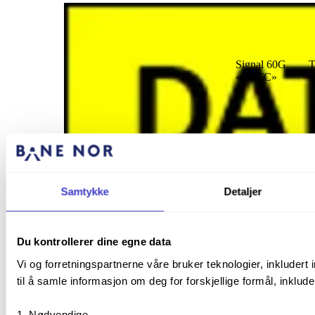
Signal 60G
T
«DATC»
s
Samtykke
Detaljer
Du kontrollerer dine egne data
Grått rektangulært skilt med sort tekst, gul
kant og tre sorte streker på skrå
Vi og forretningspartnerne våre bruker teknologier, inkluder
til å samle informasjon om deg for forskjellige formål, inkluder
Eksempel:
Signal 60H
T
Nødvendige