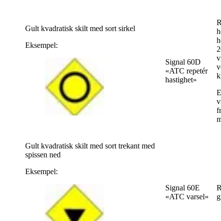
R
Gult kvadratisk skilt med sort sirkel
h
h
Eksempel:
2
v
Signal 60D
v
«ATC repetér
k
hastighet»
E
v
f
m
Gult kvadratisk skilt med sort trekant med
spissen ned
Eksempel:
Signal 60E
R
«ATC varsel»
g