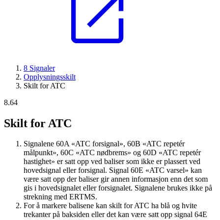
8 Signaler
Opplysningsskilt
Skilt for ATC
8.64
Skilt for ATC
Signalene 60A «ATC forsignal», 60B «ATC repetér
målpunkt», 60C «ATC nødbrems» og 60D «ATC repetér
hastighet» er satt opp ved baliser som ikke er plassert ved
hovedsignal eller forsignal. Signal 60E «ATC varsel» kan
være satt opp der baliser gir annen informasjon enn det som
gis i hovedsignalet eller forsignalet. Signalene brukes ikke på
strekning med ERTMS.
For å markere balisene kan skilt for ATC ha blå og hvite
trekanter på baksiden eller det kan være satt opp signal 64E