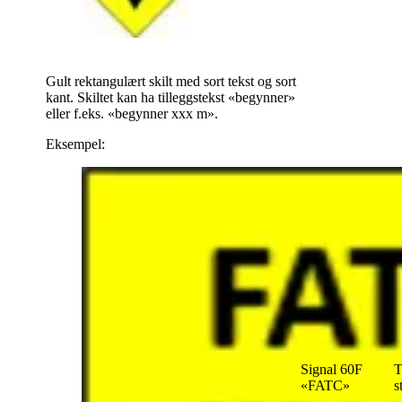
Gult rektangulært skilt med sort tekst og sort
kant. Skiltet kan ha tilleggstekst «begynner»
eller f.eks. «begynner xxx m».
Eksempel:
Signal 60F
T
«FATC»
s