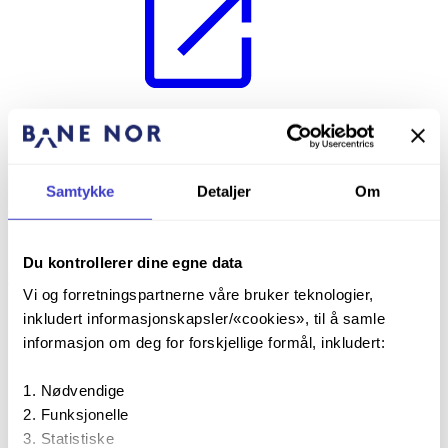
8 Signaler
Opplysningsskilt
Signal for heving og senking av sporrenser
Samtykke
Detaljer
Om
8.74
Signal for heving og senking av
Du kontrollerer dine egne data
sporrenser
Vi og forretningspartnerne våre bruker teknologier,
inkludert informasjonskapsler/«cookies», til å samle
Signal 75C og signal 75D markerer der sporrenser skal heves
eller senkes.
informasjon om deg for forskjellige formål, inkludert:
Signal 75C «Hev» og signal 75D «Senk» kan også settes opp
der vingeplog skal tas ut eller tas inn, med pilene ut fra eller
Nødvendige
inn mot skinnestrengen.
Signalnummer
Funksjonelle
Signal
Signalbetydning
og signalnavn
Statistiske