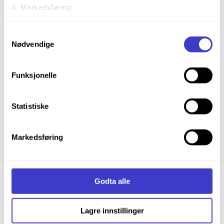
Markedsføring
Gult rektangulært skilt
med spiss opp
Ved å trykke «Godta alle» gir du din tillatelse til alle disse
Samtykkevalg
Eksempel:
formålene. Du kan også velge formålet du vil samtykke til
Nødvendige
ved å trykke på avmerkingsboksen under formålet, og
Signal 75C
deretter trykke «Lagre innstillingene».
Hev sporrenser.
«Hev»
Funksjonelle
Du kan trekke tilbake samtykket ditt til enhver tid ved å
trykke på det lille ikonet i nederste venstre hjørne av
Statistiske
nettsiden.
Markedsføring
Du kan lese mer om hvordan vi bruker
informasjonskapsler og annen teknologi, og hvordan vi
Gult rektangulært skilt
med spiss ned
samler inn og behandler personopplysninger på vår side
Informasjonskapsler (Cookies)
.
Eksempel:
Godta alle
Signal 75D
Sporrenser kan
Lagre innstillinger
«Senk»
senkes.