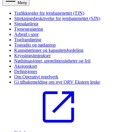
Meny
Trafikkregler for jernbanenettet (TJN)
Strekningsbeskrivelse for jernbanenettet (SJN)
Signalanlegg
Tjenestegjøring
Arbeid i spor
Togframføring
Togradio og nødanrop
Kunngjøringer og kapasitetsfordeling
Kryssingsinstrukser
Nødsituasjoner, uregelmessigheter og feil
Aksjonskort
Definisjoner
Om Operativt regelverk
Gi tilbakemelding om nye ORV
Ekstern lenke