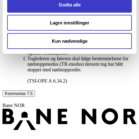
Informasjonskapsler (Cookies)
.
å starte igjen.
Godta alle
Toglederen skal avgjøre om det er nødvendig å gi
spesielle instruksjoner og/eller restriksjoner til tog.
Toglederen skal ta tilbake en nødstoppordre dersom den
Lagre innstillinger
har blitt sendt.
Toglederen skal gi føreren tillatelse til å starte igjen.
Toglederen skal utstede nødvendig formular til tog som
Kun nødvendige
ikke har blitt stoppet med nødstoppmodus (TR-modus)
dersom det er nødvendig å gi spesielle instruksjoner
og/eller restriksjoner.
Toglederen og føreren skal følge bestemmelsene for
nødstoppmodus (TR-modus) dersom tog har blitt
stoppet med nødstoppordre.
(TSI-OPE A 6.34.2)
Kommentar 7.5
Bane NOR