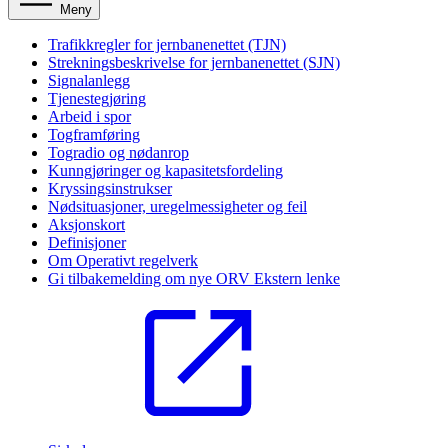
Meny
Trafikkregler for jernbanenettet (TJN)
Strekningsbeskrivelse for jernbanenettet (SJN)
Signalanlegg
Tjenestegjøring
Arbeid i spor
Togframføring
Togradio og nødanrop
Kunngjøringer og kapasitetsfordeling
Kryssingsinstrukser
Nødsituasjoner, uregelmessigheter og feil
Aksjonskort
Definisjoner
Om Operativt regelverk
Gi tilbakemelding om nye ORV
Ekstern lenke