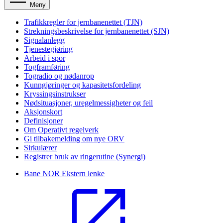
Meny
Trafikkregler for jernbanenettet (TJN)
Strekningsbeskrivelse for jernbanenettet (SJN)
Signalanlegg
Tjenestegjøring
Arbeid i spor
Togframføring
Togradio og nødanrop
Kunngjøringer og kapasitetsfordeling
Kryssingsinstrukser
Nødsituasjoner, uregelmessigheter og feil
Aksjonskort
Definisjoner
Om Operativt regelverk
Gi tilbakemelding om nye ORV
Sirkulærer
Registrer bruk av ringerutine (Synergi)
Bane NOR
Ekstern lenke