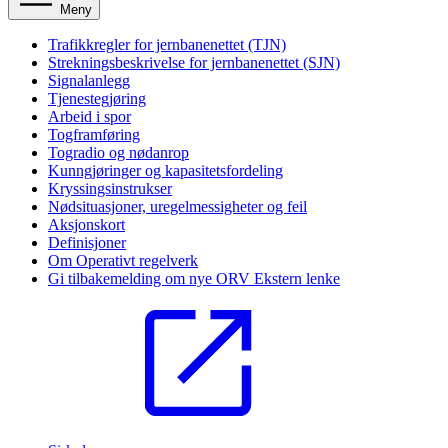
Meny
Trafikkregler for jernbanenettet (TJN)
Strekningsbeskrivelse for jernbanenettet (SJN)
Signalanlegg
Tjenestegjøring
Arbeid i spor
Togframføring
Togradio og nødanrop
Kunngjøringer og kapasitetsfordeling
Kryssingsinstrukser
Nødsituasjoner, uregelmessigheter og feil
Aksjonskort
Definisjoner
Om Operativt regelverk
Gi tilbakemelding om nye ORV
Ekstern lenke