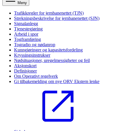
Meny
Trafikkregler for jernbanenettet (TJN)
Strekningsbeskrivelse for jernbanenettet (SJN)
Signalanlegg
Tjenestegjøring
Arbeid i spor
Togframføring
Togradio og nødanrop
Kunngjøringer og kapasitetsfordeling
Kryssingsinstrukser
Nødsituasjoner, uregelmessigheter og feil
Aksjonskort
Definisjoner
Om Operativt regelverk
Gi tilbakemelding om nye ORV
Ekstern lenke