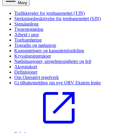
Meny
Trafikkregler for jernbanenettet (TJN)
Strekningsbeskrivelse for jernbanenettet (SJN)
Signalanlegg
Tjenestegjøring
Arbeid i spor
Togframføring
Togradio og nødanrop
Kunngjøringer og kapasitetsfordeling
Kryssingsinstrukser
Nødsituasjoner, uregelmessigheter og feil
Aksjonskort
Definisjoner
Om Operativt regelverk
Gi tilbakemelding om nye ORV
Ekstern lenke