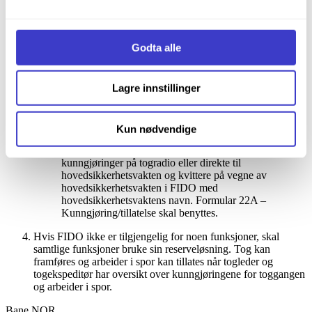
på fjernstyrt stasjon eller togekspeditøren på betjent
informasjonskapsler og annen teknologi, og hvordan vi
stasjon.
samler inn og behandler personopplysninger på vår side
Informasjonskapsler (Cookies)
.
Hovedsikkerhetsvakten og toglederen eller
Godta alle
togekspeditøren skal kontrollere at kunngjøringen har
samme innhold som i FIDO. Ved eventuelle avvik, skal
toglederen/togekspeditøren gi hovedsikkerhetsvakten
Lagre innstillinger
oppdatering.
Hovedsikkerhetsvakten skal bekrefte mottak av
endringer.
Kun nødvendige
Toglederen eller togekspeditøren skal fordele
kunngjøringer på togradio eller direkte til
hovedsikkerhetsvakten og kvittere på vegne av
hovedsikkerhetsvakten i FIDO med
hovedsikkerhetsvaktens navn. Formular 22A –
Kunngjøring/tillatelse skal benyttes.
Hvis FIDO ikke er tilgjengelig for noen funksjoner, skal
samtlige funksjoner bruke sin reserveløsning. Tog kan
framføres og arbeider i spor kan tillates når togleder og
togekspeditør har oversikt over kunngjøringene for toggangen
og arbeider i spor.
Bane NOR