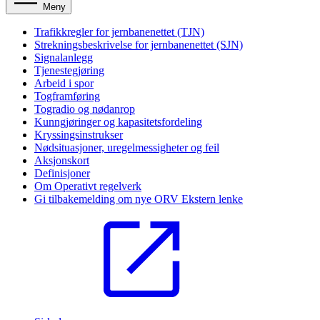
Meny
Trafikkregler for jernbanenettet (TJN)
Strekningsbeskrivelse for jernbanenettet (SJN)
Signalanlegg
Tjenestegjøring
Arbeid i spor
Togframføring
Togradio og nødanrop
Kunngjøringer og kapasitetsfordeling
Kryssingsinstrukser
Nødsituasjoner, uregelmessigheter og feil
Aksjonskort
Definisjoner
Om Operativt regelverk
Gi tilbakemelding om nye ORV
Ekstern lenke