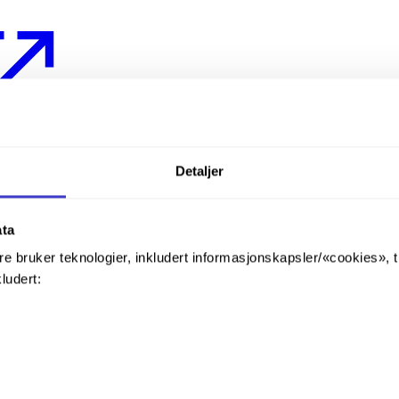
Detaljer
ata
re bruker teknologier, inkludert informasjonskapsler/«cookies», 
kludert:
 et annet.
åst eller bevoktet.
il hovedsignal og/eller dvergsignal slik at sporvekselen ikke kan legges 
emet.