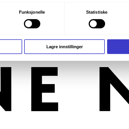
drer omlegging av sporvekselen, og der kontrollåsnøkkelen er tatt ut a
indrer omlegging av sporvekselen, og der nøkkelen er tatt ut av låsen 
du din tillatelse til alle disse formålene. Du kan også velge formå
len har kontroll på.
Funksjonelle
Statistiske
nder formålet, og deretter trykke «Lagre innstillingene».
mme inn på et bestemt spor.
arat for sikringsanlegg.
n må ligge i bestemt stilling for at låsen skal kunne låses og kontrollåsn
t ditt til enhver tid ved å trykke på det lille ikonet i nederste v
gen inntil skinnen slik at sporvekselen ikke kan legges om og som kan
g når vekselfeltet er belagt, med mindre sporvekselen er frigitt for l
et bestemt spor.
i bruker informasjonskapsler og annen teknologi, og hvordan v
Lagre innstillinger
parat for sikringsanlegg.
ide
Informasjonskapsler (Cookies)
.
 eller krysser et annet spor, slik at kjøretøy kan kjøre på det andre sp