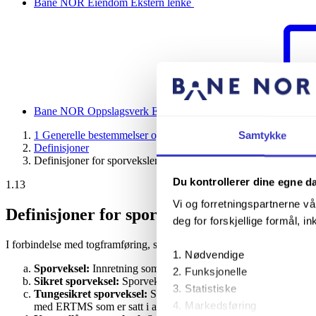
Bane NOR Eiendom
Ekstern lenke
Bane NOR Oppslagsverk
Ekstern lenke
1 Generelle bestemmelser og definisjoner
Samtykke
Definisjoner
Definisjoner for sporveksler
Du kontrollerer dine egne d
1.13
Vi og forretningspartnerne vå
Definisjoner for sporveksler
deg for forskjellige formål, in
I forbindelse med togframføring, skifting og arbeid i spor menes med:
Nødvendige
Sporveksel:
Innretning som gjør det mulig å kjøre fra et spor til
Funksjonelle
Sikret sporveksel:
Sporveksel som er tungesikret, kontrollåst, l
Statistiske
Tungesikret sporveksel:
Sporveksel som er satt i avhengighet t
Markedsføring
med ERTMS som er satt i avhengighet til kjøretillatelse fra syst