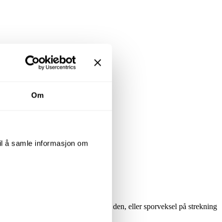
Om
til å samle informasjon om
om når signalet tillater kjøring over den, eller sporveksel på strekning