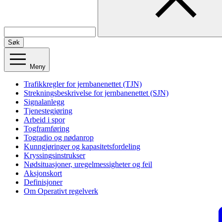
Søk
Meny
Trafikkregler for jernbanenettet (TJN)
Strekningsbeskrivelse for jernbanenettet (SJN)
Signalanlegg
Tjenestegjøring
Arbeid i spor
Togframføring
Togradio og nødanrop
Kunngjøringer og kapasitetsfordeling
Kryssingsinstrukser
Nødsituasjoner, uregelmessigheter og feil
Aksjonskort
Definisjoner
Om Operativt regelverk