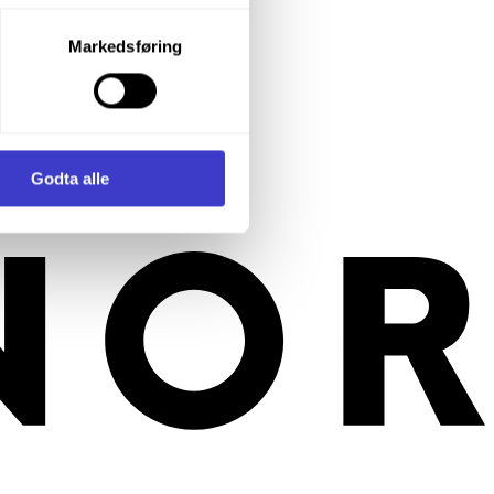
v låsen.
og oppbevart på betryggende måte.
let du vil samtykke til ved å
Markedsføring
økkelen tas ut.
enstre hjørne av nettsiden.
 låses for å sikres mot omlegging.
okal omlegging.
i samler inn og behandler
Godta alle
oret.