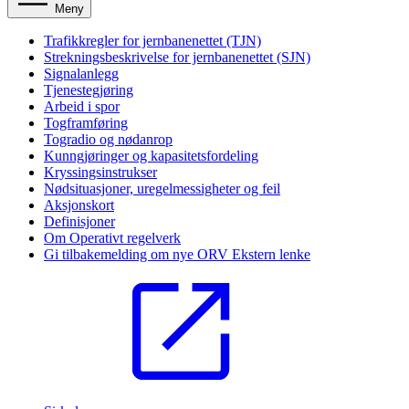
Meny
Trafikkregler for jernbanenettet (TJN)
Strekningsbeskrivelse for jernbanenettet (SJN)
Signalanlegg
Tjenestegjøring
Arbeid i spor
Togframføring
Togradio og nødanrop
Kunngjøringer og kapasitetsfordeling
Kryssingsinstrukser
Nødsituasjoner, uregelmessigheter og feil
Aksjonskort
Definisjoner
Om Operativt regelverk
Gi tilbakemelding om nye ORV
Ekstern lenke