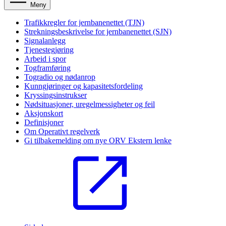
Meny
Trafikkregler for jernbanenettet (TJN)
Strekningsbeskrivelse for jernbanenettet (SJN)
Signalanlegg
Tjenestegjøring
Arbeid i spor
Togframføring
Togradio og nødanrop
Kunngjøringer og kapasitetsfordeling
Kryssingsinstrukser
Nødsituasjoner, uregelmessigheter og feil
Aksjonskort
Definisjoner
Om Operativt regelverk
Gi tilbakemelding om nye ORV
Ekstern lenke