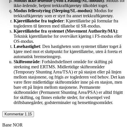
Modus ikke-ledende (Non-Leading/NL-modus)
: Modus for
ikke-ledende, betjent trekkraftkjøretøy tilkoblet toget.
Modus fellesstyring (Sleeping/SL-modus)
: Modus for
trekkraftkjøretøy som er styrt fra annet trekkraftkjøretøy.
Kjøretillatelse fra togleder
: Kjøretillatelse på formular fra
toglederen til føreren med tillatelse til SR-modus.
Kjøretillatelse fra systemet (Movement Authority/MA)
:
Teknisk kjøretillatelse for overvåket kjøring i FS-modus eller
OS-modus.
Løsehastighet
: Den hastigheten som systemet tillater toget å
kjøre med mot et sluttpunkt for kjøretillatelse, uten å foreta et
automatisk bremseinngrep.
Skifteområde
: Forhåndsdefinert område for skifting på
strekning med ERTMS. Midlertidige skifteområder
(Temporary Shunting Area/TSA) er på stasjon eller på linjen
mellom stasjonene, og frigis av toglederen ved behov. Det kan
være flere midlertidige skifteområder inne på en stasjon, men
bare ett på linjen mellom stasjonene. Permanente
skifteområder (Permanent Shunting Area/PSA) er alltid frigitt
for skifting, og finnes enkelte steder, for eksempel ved
driftsbanegårder, godsterminaler og hensettingsområder.
Kommentar 1.15
Bane NOR