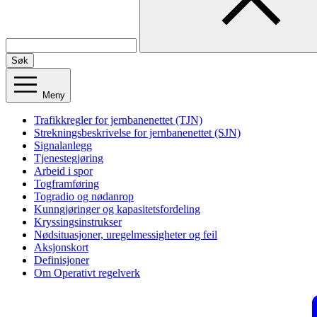
Søk
Meny
Trafikkregler for jernbanenettet (TJN)
Strekningsbeskrivelse for jernbanenettet (SJN)
Signalanlegg
Tjenestegjøring
Arbeid i spor
Togframføring
Togradio og nødanrop
Kunngjøringer og kapasitetsfordeling
Kryssingsinstrukser
Nødsituasjoner, uregelmessigheter og feil
Aksjonskort
Definisjoner
Om Operativt regelverk