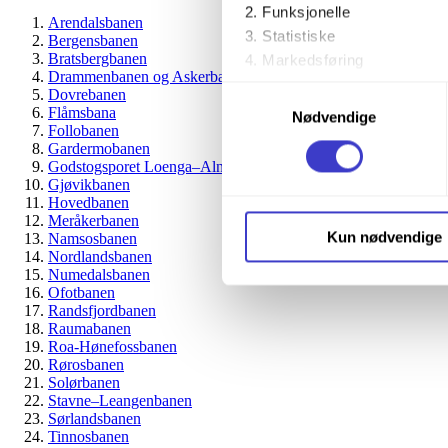
Funksjonelle
Arendalsbanen
Statistiske
Bergensbanen
Bratsbergbanen
Markedsføring
Drammenbanen og Askerbanen
Samtykkevalg
Dovrebanen
Ved å trykke «Godta alle» gir 
Flåmsbana
Nødvendige
Follobanen
trykke på avmerkingsboksen u
Gardermobanen
Godstogsporet Loenga–Alnabru
Du kan trekke tilbake samtykke
Gjøvikbanen
Hovedbanen
Meråkerbanen
Du kan lese mer om hvordan v
Kun nødvendige
Namsosbanen
personopplysninger på vår s
Nordlandsbanen
Numedalsbanen
Ofotbanen
Randsfjordbanen
Raumabanen
Roa-Hønefossbanen
Rørosbanen
Solørbanen
Stavne–Leangenbanen
Sørlandsbanen
Tinnosbanen