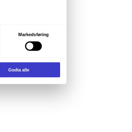
let du vil samtykke til ved å
Markedsføring
enstre hjørne av nettsiden.
i samler inn og behandler
Godta alle