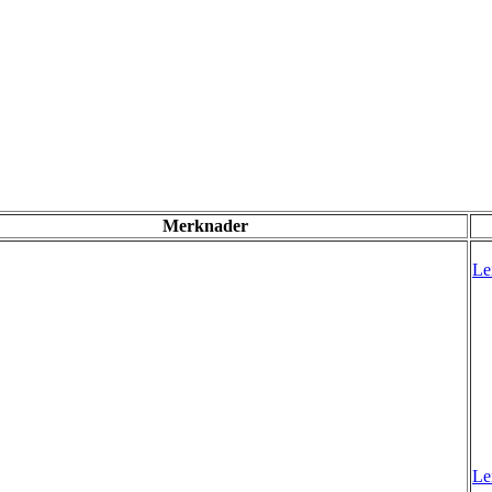
Merknader
Le
Le