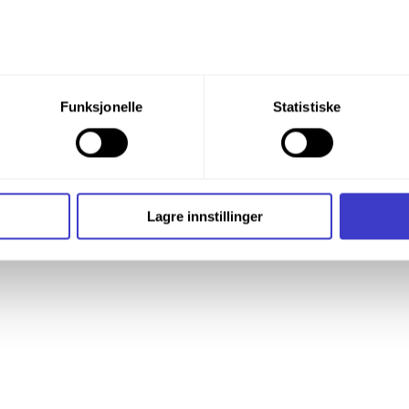
du din tillatelse til alle disse formålene. Du kan også velge formå
Funksjonelle
Statistiske
nder formålet, og deretter trykke «Lagre innstillingene».
t ditt til enhver tid ved å trykke på det lille ikonet i nederste v
i bruker informasjonskapsler og annen teknologi, og hvordan v
Lagre innstillinger
ide
Informasjonskapsler (Cookies)
.