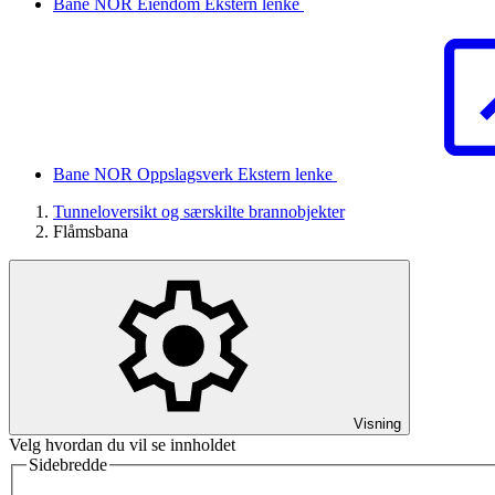
Bane NOR Eiendom
Ekstern lenke
Bane NOR Oppslagsverk
Ekstern lenke
Tunneloversikt og særskilte brannobjekter
Flåmsbana
Visning
Velg hvordan du vil se innholdet
Sidebredde