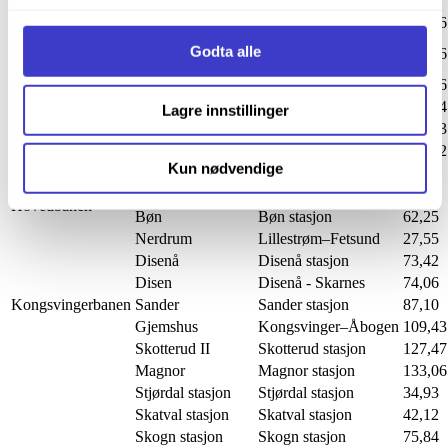
Banestrekning
Veisikringsanlegg
Stasjon/Delstrekning
Km
samler inn og behandler personopplysninger på vår side
Bergensbanen
Stanghelle
Stanghelle stasjon
432,06
Informasjonskapsler (Cookies)
.
Osebakken
Borgestad -
Godta alle
Bratsbergbanen
188,66
(Storgt.)
Porsgrunn
Brøttum
Brøttum stasjon
168,36
Otta
Otta stasjon
297,04
Lagre innstillinger
Dovrebanen
Hagamælen
Støren-Hovin
503,03
Lerli
Melhus-Nypan
534,62
Kun nødvendige
Gjøvikbanen
Rundelen
Bjørgeseter-Grua
50,45
Dal
Dal stasjon
57,11
Hovedbanen
Bøn
Bøn stasjon
62,25
Nerdrum
Lillestrøm–Fetsund
27,55
Disenå
Disenå stasjon
73,42
Disen
Disenå - Skarnes
74,06
Kongsvingerbanen
Sander
Sander stasjon
87,10
Gjemshus
Kongsvinger–Åbogen
109,43
Skotterud II
Skotterud stasjon
127,47
Magnor
Magnor stasjon
133,06
Stjørdal stasjon
Stjørdal stasjon
34,93
Skatval stasjon
Skatval stasjon
42,12
Skogn stasjon
Skogn stasjon
75,84