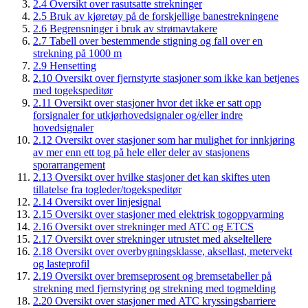
2.4 Oversikt over rasutsatte strekninger
2.5 Bruk av kjøretøy på de forskjellige banestrekningene
2.6 Begrensninger i bruk av strømavtakere
2.7 Tabell over bestemmende stigning og fall over en
strekning på 1000 m
2.9 Hensetting
2.10 Oversikt over fjernstyrte stasjoner som ikke kan betjenes
med togekspeditør
2.11 Oversikt over stasjoner hvor det ikke er satt opp
forsignaler for utkjørhovedsignaler og/eller indre
hovedsignaler
2.12 Oversikt over stasjoner som har mulighet for innkjøring
av mer enn ett tog på hele eller deler av stasjonens
sporarrangement
2.13 Oversikt over hvilke stasjoner det kan skiftes uten
tillatelse fra togleder/togekspeditør
2.14 Oversikt over linjesignal
2.15 Oversikt over stasjoner med elektrisk togoppvarming
2.16 Oversikt over strekninger med ATC og ETCS
2.17 Oversikt over strekninger utrustet med akseltellere
2.18 Oversikt over overbygningsklasse, aksellast, metervekt
og lasteprofil
2.19 Oversikt over bremseprosent og bremsetabeller på
strekning med fjernstyring og strekning med togmelding
2.20 Oversikt over stasjoner med ATC kryssingsbarriere