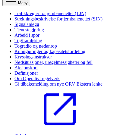
Meny
Trafikkregler for jernbanenettet (TJN)
Strekningsbeskrivelse for jernbanenettet (SJN)
Signalanlegg
Tjenestegjøring
Arbeid i spor
Togframføring
Togradio og nødanrop
Kunngjøringer og kapasitetsfordeling
Kryssingsinstrukser
Nødsituasjoner, uregelmessigheter og feil
Aksjonskort
Definisjoner
Om Operativt regelverk
Gi tilbakemelding om nye ORV
Ekstern lenke