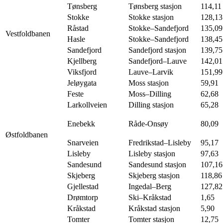
Tønsberg
Tønsberg stasjon
114,11
Stokke
Stokke stasjon
128,13
Råstad
Stokke–Sandefjord
135,09
Vestfoldbanen
Hasle
Stokke–Sandefjord
138,45
Sandefjord
Sandefjord stasjon
139,75
Kjellberg
Sandefjord–Lauve
142,01
Viksfjord
Lauve–Larvik
151,99
Jeløygata
Moss stasjon
59,91
Feste
Moss–Dilling
62,68
Larkollveien
Dilling stasjon
65,28
Enebekk
Råde-Onsøy
80,09
Østfoldbanen
Snarveien
Fredrikstad–Lisleby
95,17
Lisleby
Lisleby stasjon
97,63
Sandesund
Sandesund stasjon
107,16
Skjeberg
Skjeberg stasjon
118,86
Gjellestad
Ingedal–Berg
127,82
Drømtorp
Ski–Kråkstad
1,65
Kråkstad
Kråkstad stasjon
5,90
Tomter
Tomter stasjon
12,75