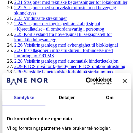
2.21 Stasjoner med tekniske begrensninger for lokalomstiller
2.22 Stasjoner med sporveksler utrustet med bevegelig
skinnekryss
2.23 Vindutsatte strekninger
2.24 Stasjoner der togekspeditør skal gi signal
«Kjøretillatelse» til ombordansvarlig i persontog
2.25 Kort avstand fra hovedsignal til seksjonsfelt for
kontaktledningsanlegg
2.26 Veisikringsanlegg med avhengighet til blokksignal
2.27 Installasjoner i infrastrukturen i forbindelse med
innføring av ERTMS
2.28 Veisikringsanlegg med automatisk hinderdeteksjon
2.29 ETCS-nivå for kjøretøy med ETCS-ombordutrustning
2.30 Særskilte banetekniske forhold på strekning med
ERTMS
2.31 Komplekse KL-anlegg hvor det er krav til LFS-kode
2429 for å arbeide etter FSE §14
Togvarme med forrigling
Samtykke
Detaljer
Om
Banetekniske forhold
Du kontrollerer dine egne data
Vi og forretningspartnerne våre bruker teknologier,