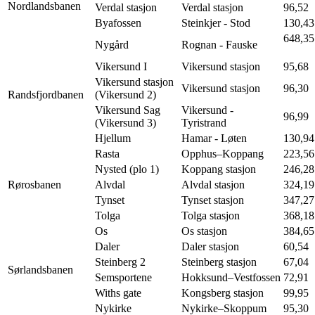
Nordlandsbanen
Verdal stasjon
Verdal stasjon
96,52
Byafossen
Steinkjer - Stod
130,43
648,35
Nygård
Rognan - Fauske
Vikersund I
Vikersund stasjon
95,68
Vikersund stasjon
Vikersund stasjon
96,30
Randsfjordbanen
(Vikersund 2)
Vikersund Sag
Vikersund -
96,99
(Vikersund 3)
Tyristrand
Hjellum
Hamar - Løten
130,94
Rasta
Opphus–Koppang
223,56
Nysted (plo 1)
Koppang stasjon
246,28
Rørosbanen
Alvdal
Alvdal stasjon
324,19
Tynset
Tynset stasjon
347,27
Tolga
Tolga stasjon
368,18
Os
Os stasjon
384,65
Daler
Daler stasjon
60,54
Steinberg 2
Steinberg stasjon
67,04
Sørlandsbanen
Semsportene
Hokksund–Vestfossen
72,91
Withs gate
Kongsberg stasjon
99,95
Nykirke
Nykirke–Skoppum
95,30