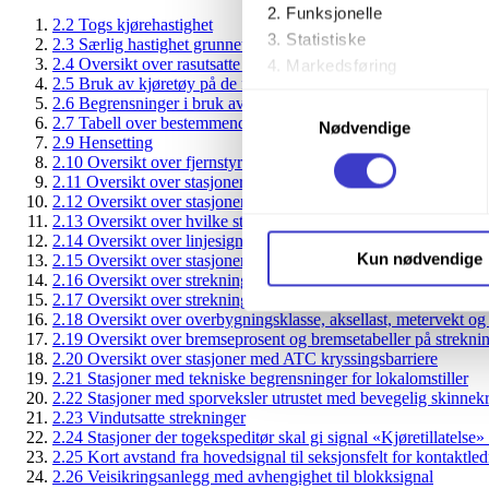
Funksjonelle
2.2 Togs kjørehastighet
Statistiske
2.3 Særlig hastighet grunnet rasfare
2.4 Oversikt over rasutsatte strekninger
Markedsføring
2.5 Bruk av kjøretøy på de forskjellige banestrekningene
Samtykkevalg
2.6 Begrensninger i bruk av strømavtakere
Ved å trykke «Godta alle» gir 
2.7 Tabell over bestemmende stigning og fall over en streknin
Nødvendige
2.9 Hensetting
trykke på avmerkingsboksen u
2.10 Oversikt over fjernstyrte stasjoner som ikke kan betjenes 
2.11 Oversikt over stasjoner hvor det ikke er satt opp forsignal
Du kan trekke tilbake samtykke
2.12 Oversikt over stasjoner som har mulighet for innkjøring av
2.13 Oversikt over hvilke stasjoner det kan skiftes uten tillatels
2.14 Oversikt over linjesignal
Du kan lese mer om hvordan v
Kun nødvendige
2.15 Oversikt over stasjoner med elektrisk togoppvarming
personopplysninger på vår s
2.16 Oversikt over strekninger med ATC og ETCS
2.17 Oversikt over strekninger utrustet med akseltellere
2.18 Oversikt over overbygningsklasse, aksellast, metervekt og 
2.19 Oversikt over bremseprosent og bremsetabeller på strekni
2.20 Oversikt over stasjoner med ATC kryssingsbarriere
2.21 Stasjoner med tekniske begrensninger for lokalomstiller
2.22 Stasjoner med sporveksler utrustet med bevegelig skinnek
2.23 Vindutsatte strekninger
2.24 Stasjoner der togekspeditør skal gi signal «Kjøretillatelse»
2.25 Kort avstand fra hovedsignal til seksjonsfelt for kontaktle
2.26 Veisikringsanlegg med avhengighet til blokksignal