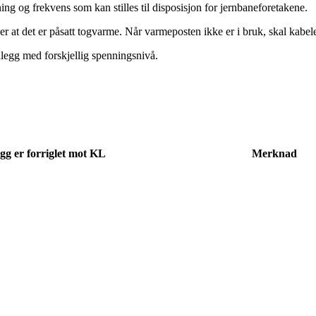
g og frekvens som kan stilles til disposisjon for jernbaneforetakene.
r at det er påsatt togvarme. Når varmeposten ikke er i bruk, skal kabele
nlegg med forskjellig spenningsnivå.
gg er forriglet mot KL
Merknad