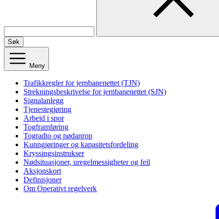
Søk
Meny
Trafikkregler for jernbanenettet (TJN)
Strekningsbeskrivelse for jernbanenettet (SJN)
Signalanlegg
Tjenestegjøring
Arbeid i spor
Togframføring
Togradio og nødanrop
Kunngjøringer og kapasitetsfordeling
Kryssingsinstrukser
Nødsituasjoner, uregelmessigheter og feil
Aksjonskort
Definisjoner
Om Operativt regelverk