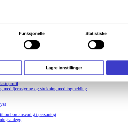
du din tillatelse til alle disse formålene. Du kan også velge formå
g på 1000 m
Funksjonelle
Statistiske
nder formålet, og deretter trykke «Lagre innstillingene».
med togekspeditør
er for utkjørhovedsignaler og/eller indre hovedsignaler
t ditt til enhver tid ved å trykke på det lille ikonet i nederste v
 mer enn ett tog på hele eller deler av stasjonens sporarrangement
e fra togleder/togekspeditør
i bruker informasjonskapsler og annen teknologi, og hvordan v
Lagre innstillinger
ide
Informasjonskapsler (Cookies)
.
lasteprofil
ng med fjernstyring og strekning med togmelding
ryss
 til ombordansvarlig i persontog
dningsanlegg