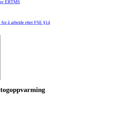
ing av ERTMS
for å arbeide etter FSE §14
k togoppvarming