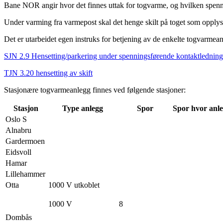
Bane NOR angir hvor det finnes uttak for togvarme, og hvilken spennin
Under varming fra varmepost skal det henge skilt på toget som opplyse
Det er utarbeidet egen instruks for betjening av de enkelte togvarmea
SJN 2.9 Hensetting/parkering under spenningsførende kontaktledning
TJN 3.20 hensetting av skift
Stasjonære togvarmeanlegg finnes ved følgende stasjoner:
Stasjon
Type anlegg
Spor
Spor hvor anle
Oslo S
Alnabru
Gardermoen
Eidsvoll
Hamar
Lillehammer
Otta
1000 V utkoblet
1000 V
8
Dombås