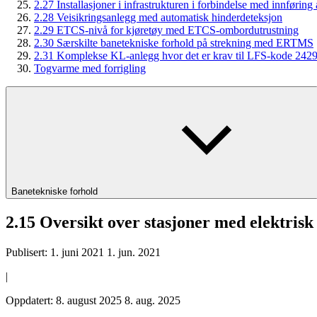
2.27 Installasjoner i infrastrukturen i forbindelse med innfør
2.28 Veisikringsanlegg med automatisk hinderdeteksjon
2.29 ETCS-nivå for kjøretøy med ETCS-ombordutrustning
2.30 Særskilte banetekniske forhold på strekning med ERTMS
2.31 Komplekse KL-anlegg hvor det er krav til LFS-kode 2429 
Togvarme med forrigling
Banetekniske forhold
2.15 Oversikt over stasjoner med elektris
Publisert:
1. juni 2021
1. jun. 2021
|
Oppdatert:
8. august 2025
8. aug. 2025