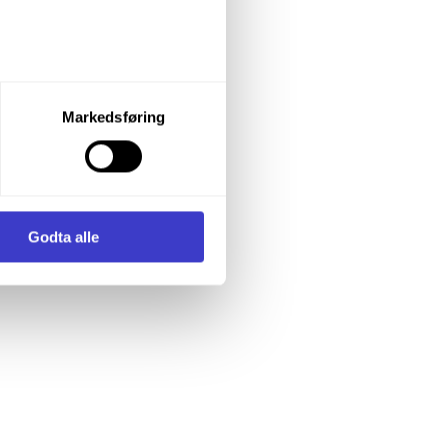
let du vil samtykke til ved å
Markedsføring
enstre hjørne av nettsiden.
i samler inn og behandler
Godta alle