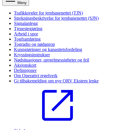
Meny
Trafikkregler for jernbanenettet (TJN)
Strekningsbeskrivelse for jernbanenettet (SJN)
Signalanlegg
Tjenestegjøring
Arbeid i spor
Togframføring
Togradio og nødanrop
Kunngjøringer og kapasitetsfordeling
Kryssingsinstrukser
Nødsituasjoner, uregelmessigheter og feil
Aksjonskort
Definisjoner
Om Operativt regelverk
Gi tilbakemelding om nye ORV
Ekstern lenke