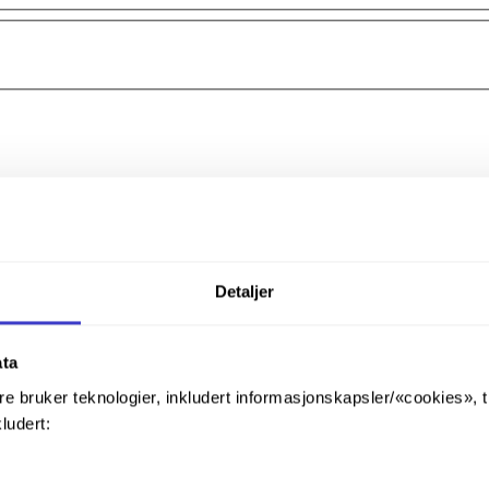
Detaljer
ata
re bruker teknologier, inkludert informasjonskapsler/«cookies», 
kludert:
g på 1000 m