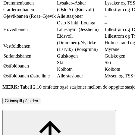
Drammenbanen
Lysaker–Asker
Lysaker og TSS
Gardermobanen
(Oslo S)–(Eidsvoll)
Lillestrøm og 
Gjøvikbanen (Roa)–Gjøvik
Alle stasjoner
–
Oslo S inkl. Loenga
–
Hovedbanen
Lillestrøm–(Jessheim)
Lillestrøm og 
Eidsvoll
Lillestrøm og 
(Drammen)-Nykirke
Holmestrand o
Vestfoldbanen
(Larvik)–(Porsgrunn)
Myrane
Sørlandsbanen
Gulskogen
Gulskogen
Ski
Ski
Østfoldbanen
Kolbotn
Kolbotn
Østfoldbanen Østre linje
Alle stasjoner
Mysen og TSS 
MERK:
Tabell 2.10 omfatter også stasjoner mellom de oppgitte stasj
Gi innspill på siden