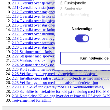
Funksjonelle
2.10 Oversikt over fjernstyrte stasjoner som ikke kan betjenes 
2.11 Oversikt over stasjoner hvor det ikke er satt opp forsignal
Statistiske
2.12 Oversikt over stasjoner som har mulighet for innkjøring av
Markedsføring
2.13 Oversikt over hvilke stasjoner det kan skiftes uten tillatels
2.14 Oversikt over linjesignal
Samtykkevalg
2.15 Oversikt over stasjoner med elektrisk togoppvarming
Ved å trykke «Godta alle» gir 
Nødvendige
2.16 Oversikt over strekninger med ATC og ETCS
trykke på avmerkingsboksen u
2.17 Oversikt over strekninger utrustet med akseltellere
2.18 Oversikt over overbygningsklasse, aksellast, metervekt og 
2.19 Oversikt over bremseprosent og bremsetabeller på strekni
Du kan trekke tilbake samtykke
2.20 Oversikt over stasjoner med ATC kryssingsbarriere
2.21 Stasjoner med tekniske begrensninger for lokalomstiller
Du kan lese mer om hvordan v
2.22 Stasjoner med sporveksler utrustet med bevegelig skinnek
Kun nødvendige
2.23 Vindutsatte strekninger
personopplysninger på vår s
2.24 Stasjoner der togekspeditør skal gi signal «Kjøretillatelse»
2.25 Kort avstand fra hovedsignal til seksjonsfelt for kontaktle
2.26 Veisikringsanlegg med avhengighet til blokksignal
2.27 Installasjoner i infrastrukturen i forbindelse med innfør
2.28 Veisikringsanlegg med automatisk hinderdeteksjon
2.29 ETCS-nivå for kjøretøy med ETCS-ombordutrustning
2.30 Særskilte banetekniske forhold på strekning med ERTMS
2.31 Komplekse KL-anlegg hvor det er krav til LFS-kode 2429 
Togvarme med forrigling