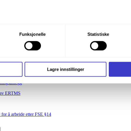
med togekspeditør
er for utkjørhovedsignaler og/eller indre hovedsignaler
 mer enn ett tog på hele eller deler av stasjonens sporarrangement
e fra togleder/togekspeditør
du din tillatelse til alle disse formålene. Du kan også velge formå
Funksjonelle
Statistiske
nder formålet, og deretter trykke «Lagre innstillingene».
lasteprofil
ng med fjernstyring og strekning med togmelding
t ditt til enhver tid ved å trykke på det lille ikonet i nederste v
i bruker informasjonskapsler og annen teknologi, og hvordan v
ryss
Lagre innstillinger
ide
Informasjonskapsler (Cookies)
.
 til ombordansvarlig i persontog
dningsanlegg
ing av ERTMS
for å arbeide etter FSE §14