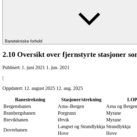
Banetekniske forhold
2.10 Oversikt over fjernstyrte stasjoner s
Publisert:
1. juni 2021
1. jun. 2021
|
Oppdatert:
12. august 2025
12. aug. 2025
Banestrekning
Stasjoner/strekning
LOP 
Bergensbanen
Arna–Bergen
Arna og Berge
Bratsbergsbanen
Porgrunn
Myrane
Brevikbanen
Ørvik
Myrane
Langset og Strandlykkja
Strandlykkja
Dovrebanen
Hove
Hove