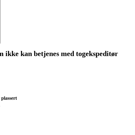
om ikke kan betjenes med togekspeditør
plassert
n