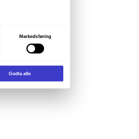
let du vil samtykke til ved å
Markedsføring
enstre hjørne av nettsiden.
i samler inn og behandler
Godta alle