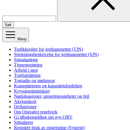
Søk
Meny
Trafikkregler for jernbanenettet (TJN)
Strekningsbeskrivelse for jernbanenettet (SJN)
Signalanlegg
Tjenestegjøring
Arbeid i spor
Togframføring
Togradio og nødanrop
Kunngjøringer og kapasitetsfordeling
Kryssingsinstrukser
Nødsituasjoner, uregelmessigheter og feil
Aksjonskort
Definisjoner
Om Operativt regelverk
Gi tilbakemelding om nye ORV
Sirkulærer
Registrer bruk av ringerutine (Synergi)