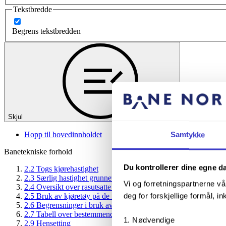
Tekstbredde
Begrens tekstbredden
Skjul
Hopp til hovedinnholdet
Samtykke
Banetekniske forhold
Du kontrollerer dine egne d
2.2 Togs kjørehastighet
2.3 Særlig hastighet grunnet rasfare
Vi og forretningspartnerne vå
2.4 Oversikt over rasutsatte strekninger
deg for forskjellige formål, in
2.5 Bruk av kjøretøy på de forskjellige banestrekningene
2.6 Begrensninger i bruk av strømavtakere
2.7 Tabell over bestemmende stigning og fall over en streknin
Nødvendige
2.9 Hensetting