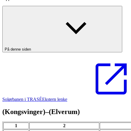
På denne siden
Solørbanen i TRASÉ
Ekstern lenke
(Kongsvinger)–(Elverum)
1
2