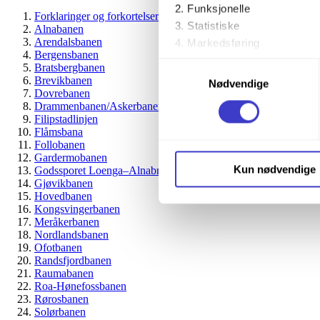
Funksjonelle
Forklaringer og forkortelser
Statistiske
Alnabanen
Arendalsbanen
Markedsføring
Bergensbanen
Samtykkevalg
Bratsbergbanen
Ved å trykke «Godta alle» gir 
Brevikbanen
Nødvendige
Dovrebanen
trykke på avmerkingsboksen u
Drammenbanen/Askerbanen
Filipstadlinjen
Du kan trekke tilbake samtykke
Flåmsbana
Follobanen
Gardermobanen
Du kan lese mer om hvordan v
Kun nødvendige
Godssporet Loenga–Alnabru
personopplysninger på vår s
Gjøvikbanen
Hovedbanen
Kongsvingerbanen
Meråkerbanen
Nordlandsbanen
Ofotbanen
Randsfjordbanen
Raumabanen
Roa-Hønefossbanen
Rørosbanen
Solørbanen