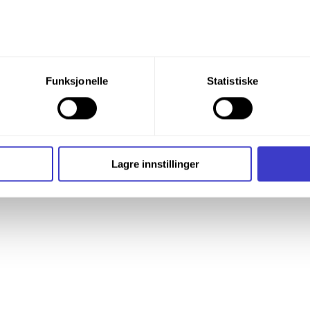
du din tillatelse til alle disse formålene. Du kan også velge formå
Funksjonelle
Statistiske
nder formålet, og deretter trykke «Lagre innstillingene».
t ditt til enhver tid ved å trykke på det lille ikonet i nederste v
i bruker informasjonskapsler og annen teknologi, og hvordan v
Lagre innstillinger
ide
Informasjonskapsler (Cookies)
.