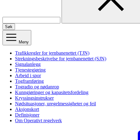
Søk
Meny
Trafikkregler for jernbanenettet (TJN)
Strekningsbeskrivelse for jernbanenettet (SJN)
Signalanlegg
Tjenestegjøring
Arbeid i spor
Togframføring
Togradio og nødanrop
Kunngjøringer og kapasitetsfordeling
Kryssingsinstrukser
Nødsituasjoner, uregelmessigheter og feil
Aksjonskort
Definisjoner
Om Operativt regelverk