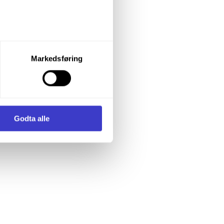
let du vil samtykke til ved å
Markedsføring
enstre hjørne av nettsiden.
i samler inn og behandler
Godta alle