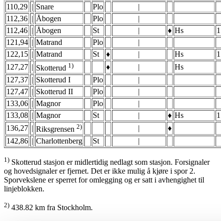
110,29
|
Snare
Plo
|
112,36
|
Åbogen
Plo
|
112,46
|
Åbogen
St
|
♦
Hs
1
121,94
|
Matrand
Plo
|
122,15
|
Matrand
St
♦
|
Hs
1
1)
127,27
|
♦
|
Hs
Skotterud
127,37
|
Skotterud I
Plo
|
127,47
|
Skotterud II
Plo
|
133,06
|
Magnor
Plo
|
133,08
|
Magnor
St
|
♦
Hs
1
2)
136,27
|
|
♦
Riksgrensen
142,86
|
Charlottenberg
St
|
1)
Skotterud stasjon er midlertidig nedlagt som stasjon. Forsignaler
og hovedsignaler er fjernet. Det er ikke mulig å kjøre i spor 2.
Sporvekslene er sperret for omlegging og er satt i avhengighet til
linjeblokken.
2)
438.82 km fra Stockholm.