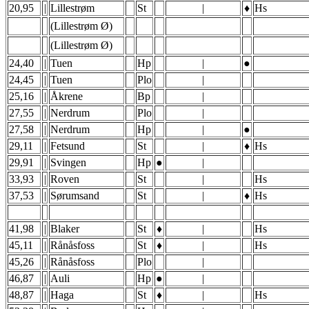
20,95
|
Lillestrøm
St
|
♦
Hs
(Lillestrøm Ø)
(Lillestrøm Ø)
24,40
|
Tuen
Hp
|
●
24,45
|
Tuen
Plo
|
25,16
|
Åkrene
Bp
|
27,55
|
Nerdrum
Plo
|
27,58
|
Nerdrum
Hp
|
●
29,11
|
Fetsund
St
|
♦
Hs
29,91
|
Svingen
Hp
●
|
33,93
|
Roven
St
|
Hs
37,53
|
Sørumsand
St
|
♦
Hs
41,98
|
Blaker
St
♦
|
Hs
45,11
|
Rånåsfoss
St
♦
|
Hs
45,26
|
Rånåsfoss
Plo
|
46,87
|
Auli
Hp
●
|
48,87
|
Haga
St
♦
|
Hs