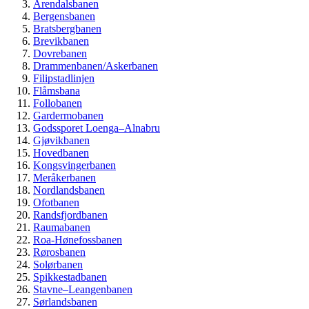
Arendalsbanen
Bergensbanen
Bratsbergbanen
Brevikbanen
Dovrebanen
Drammenbanen/Askerbanen
Filipstadlinjen
Flåmsbana
Follobanen
Gardermobanen
Godssporet Loenga–Alnabru
Gjøvikbanen
Hovedbanen
Kongsvingerbanen
Meråkerbanen
Nordlandsbanen
Ofotbanen
Randsfjordbanen
Raumabanen
Roa-Hønefossbanen
Rørosbanen
Solørbanen
Spikkestadbanen
Stavne–Leangenbanen
Sørlandsbanen