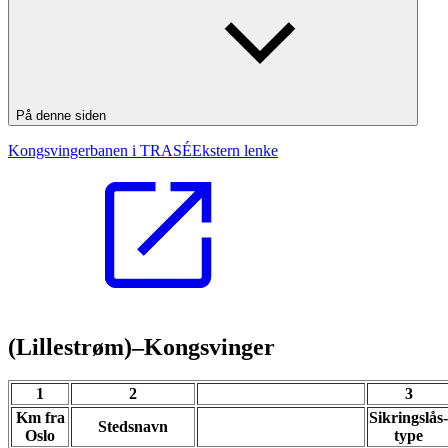
På denne siden
Kongsvingerbanen i TRASÉ
Ekstern lenke
(Lillestrøm)–Kongsvinger
1
2
3
Km fra
Sikringslås-
Stedsnavn
Oslo
type