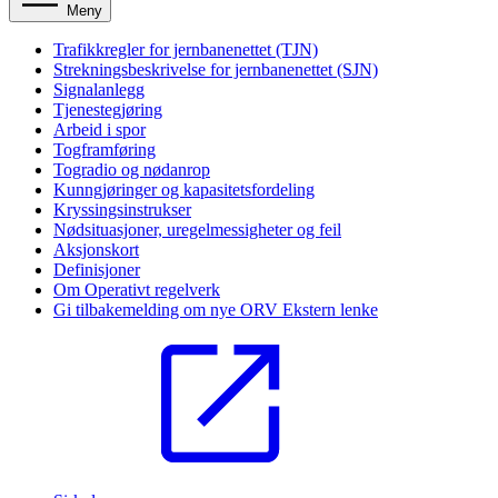
Meny
Trafikkregler for jernbanenettet (TJN)
Strekningsbeskrivelse for jernbanenettet (SJN)
Signalanlegg
Tjenestegjøring
Arbeid i spor
Togframføring
Togradio og nødanrop
Kunngjøringer og kapasitetsfordeling
Kryssingsinstrukser
Nødsituasjoner, uregelmessigheter og feil
Aksjonskort
Definisjoner
Om Operativt regelverk
Gi tilbakemelding om nye ORV
Ekstern lenke