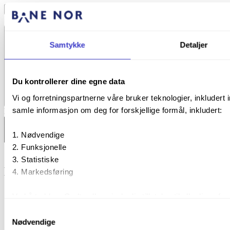
Gi innspill på siden
Samtykke
Detaljer
Du kontrollerer dine egne data
Vi og forretningspartnerne våre bruker teknologier, inkludert 
Til toppen
samle informasjon om deg for forskjellige formål, inkludert:
Bane NOR
Nødvendige
Funksjonelle
Statistiske
Bane NOR
Markedsføring
Bane NOR SF
Ekstern lenke
Ved å trykke «Godta alle» gir du din tillatelse til alle disse 
vil samtykke til ved å trykke på avmerkingsboksen under for
Samtykkevalg
innstillingene».
Nødvendige