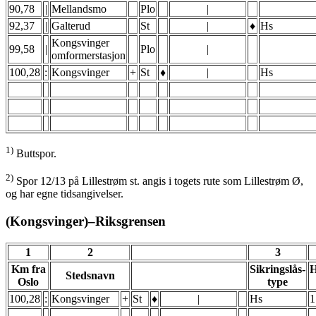
90,78
|
Mellandsmo
Plo
|
92,37
|
Galterud
St
|
♦
Hs
Kongsvinger
99,58
|
Plo
|
omformerstasjon
100,28
:
Kongsvinger
+
St
♦
|
Hs
1)
Buttspor.
2)
Spor 12/13 på Lillestrøm st. angis i togets rute som Lillestrøm Ø,
og har egne tidsangivelser.
(Kongsvinger)–Riksgrensen
1
2
3
Km fra
Sikringslås-
H
Stedsnavn
Oslo
type
100,28
:
Kongsvinger
+
St
♦
|
Hs
1