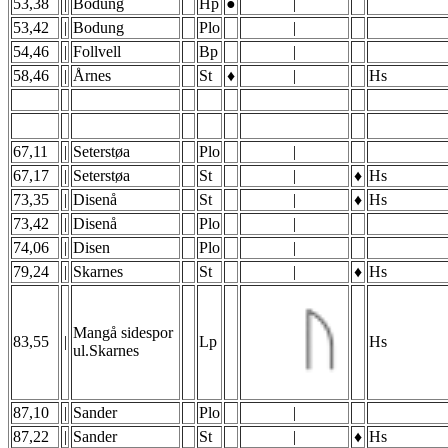
53,38
|
Bodung
Hp
●
|
53,42
|
Bodung
Plo
|
54,46
|
Follvell
Bp
|
58,46
|
Årnes
St
♦
|
Hs
67,11
|
Seterstøa
Plo
|
67,17
|
Seterstøa
St
|
♦
Hs
73,35
|
Disenå
St
|
♦
Hs
73,42
|
Disenå
Plo
|
74,06
|
Disen
Plo
|
79,24
|
Skarnes
St
|
♦
Hs
Mangå sidespor
83,55
|
Lp
Hs
ul.Skarnes
87,10
|
Sander
Plo
|
87,22
|
Sander
St
|
♦
Hs