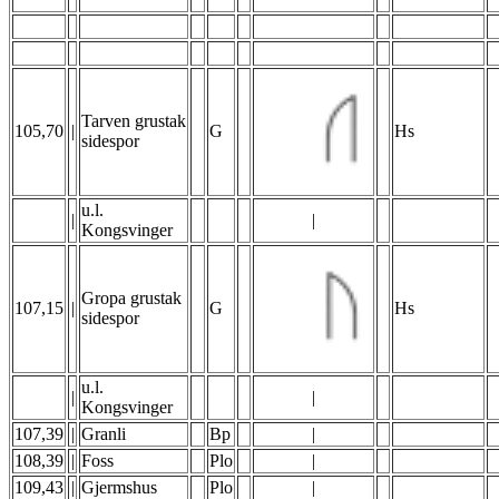
Tarven grustak
105,70
|
G
Hs
sidespor
u.l.
|
|
Kongsvinger
Gropa grustak
107,15
|
G
Hs
sidespor
u.l.
|
|
Kongsvinger
107,39
|
Granli
Bp
|
108,39
|
Foss
Plo
|
109,43
|
Gjermshus
Plo
|