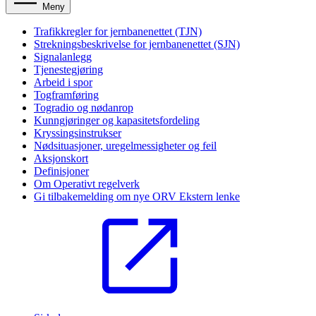
Meny
Trafikkregler for jernbanenettet (TJN)
Strekningsbeskrivelse for jernbanenettet (SJN)
Signalanlegg
Tjenestegjøring
Arbeid i spor
Togframføring
Togradio og nødanrop
Kunngjøringer og kapasitetsfordeling
Kryssingsinstrukser
Nødsituasjoner, uregelmessigheter og feil
Aksjonskort
Definisjoner
Om Operativt regelverk
Gi tilbakemelding om nye ORV
Ekstern lenke