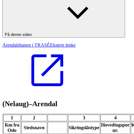
På denne siden
Arendalsbanen i TRASÉ
Ekstern lenke
(Nelaug)–Arendal
1
2
3
4
Km fra
Hovedtogspor
K
Stedsnavn
Sikringslåstype
Oslo
nr.