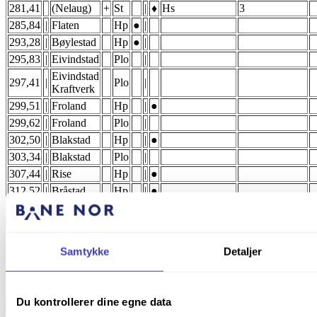
281,41
(Nelaug)
+
St
|
♦
Hs
3
285,84
|
Flaten
Hp
●
|
293,28
|
Bøylestad
Hp
●
|
295,83
|
Eivindstad
Plo
|
Eivindstad
297,41
|
Plo
|
Kraftverk
299,51
|
Froland
Hp
|
●
299,62
|
Froland
Plo
|
302,50
|
Blakstad
Hp
|
●
303,34
|
Blakstad
Plo
|
307,44
|
Rise
Hp
|
●
312,52
|
Bråstad
Hp
|
●
313,79
|
Stoa
Hp
●
|
1)
317,62
|
St
●
|
Hs
1
Arendal
Samtykke
Detaljer
1)
Sikringsanlegg med hovedsignal kun til spor 1, med muligheter
for å skifte rundt når stasjonen er frigitt for lokal skifting.
Du kontrollerer dine egne data
Gi innspill på siden