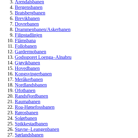
Arendalsbanen
Bergensbanen
Bratsbergbanen
Brevikbanen
Dovrebanen
Drammenbanen/Askerbanen
Filipstadlinjen
Flåmsbana
Follobanen
Gardermobanen
Godssporet Loenga–Alnabru
Gjøvikbanen
Hovedbanen
Kongsvingerbanen
Meråkerbanen
Nordlandsbanen
Ofotbanen
Randsfjordbanen
Raumabanen
Roa-Hønefossbanen
Rørosbanen
Solørbanen
Spikkestadbanen
Stavne–Leangenbanen
Sørlandsbanen