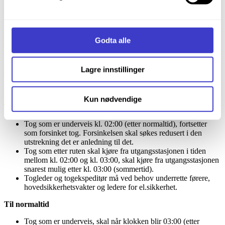
informasjonskapsler og annen teknologi, og hvordan vi
Oppdatert:
23. mai 2024
23. mai 2024
samler inn og behandler personopplysninger på vår side
Nasjonal kalender kunngjør årlige datoer for når sommertid starter
Informasjonskapsler (Cookies)
.
og slutter. Ved angitt dato i mars stilles klokka fram en time fra kl.
Godta alle
02:00 til kl. 03:00, og i oktober stilles klokka tilbake en time fra kl.
03:00 til kl. 02:00. Av de dobbelte timer fra kl. 02:00 til kl. 03:00,
blir første time å nevne som 2A, 2A 1 minutt osv. til 2A 59 minutter
Lagre innstillinger
og den andre timen som 2B på tilsvarende måte.
Ved overgangen gjelder følgende for togtrafikken:
Kun nødvendige
Til sommertid
Tog som er underveis kl. 02:00 (etter normaltid), fortsetter
som forsinket tog. Forsinkelsen skal søkes redusert i den
utstrekning det er anledning til det.
Tog som etter ruten skal kjøre fra utgangsstasjonen i tiden
mellom kl. 02:00 og kl. 03:00, skal kjøre fra utgangsstasjonen
snarest mulig etter kl. 03:00 (sommertid).
Togleder og togekspeditør må ved behov underrette førere,
hovedsikkerhetsvakter og ledere for el.sikkerhet.
Til normaltid
Tog som er underveis, skal når klokken blir 03:00 (etter