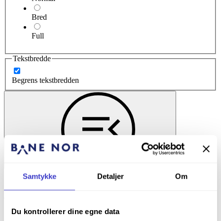
Bred
Full
Tekstbredde
Begrens tekstbredden
Skjul
Samtykke
Detaljer
Om
Hopp til hovedinnholdet
Generell del
Du kontrollerer dine egne data
1.1 Bane NOR Trafikk