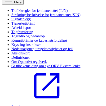
Meny
Trafikkregler for jernbanenettet (TJN)
Strekningsbeskrivelse for jernbanenettet (SJN)
Signalanlegg
Tjenestegjøring
Arbeid i spor
Togframføring
Togradio og nødanrop
Kunngjøringer og kapasitetsfordeling
Kryssingsinstrukser
Nødsituasjoner, uregelmessigheter og feil
Aksjonskort
Definisjoner
Om Operativt regelverk
Gi tilbakemelding om nye ORV
Ekstern lenke