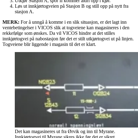
Utkjør Stasjon A, spor II kommer aldri opp i kjør.
Løs ut innkjørtogveien på Stasjon B og still opp på nytt fra
stasjon A.
MERK:
For å unngå å komme i en slik situasjon, er det lagt inn
ventebetingelser i VICOS slik at togveiene kan magasineres i den
rekkefølge som ønskes. Da vil VICOS hindre at det stilles
innkjørtogvei på nabostasjon før det er stilt utkjørtogvei ut på linjen.
Togveiene blir liggende i magasin til det er klart.
Det kan magasineres ut fra Ørvik og inn til Myrane.
Innkjørtogvei til Myrane sikres ikke før det er sikret