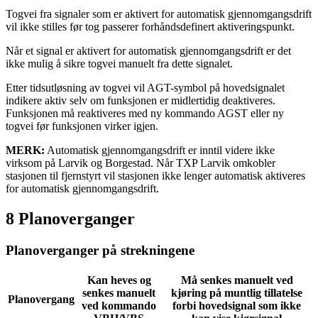
Togvei fra signaler som er aktivert for automatisk gjennomgangsdrift
vil ikke stilles før tog passerer forhåndsdefinert aktiveringspunkt.
Når et signal er aktivert for automatisk gjennomgangsdrift er det
ikke mulig å sikre togvei manuelt fra dette signalet.
Etter tidsutløsning av togvei vil AGT-symbol på hovedsignalet
indikere aktiv selv om funksjonen er midlertidig deaktiveres.
Funksjonen må reaktiveres med ny kommando AGST eller ny
togvei før funksjonen virker igjen.
MERK:
Automatisk gjennomgangsdrift er inntil videre ikke
virksom på Larvik og Borgestad. Når TXP Larvik omkobler
stasjonen til fjernstyrt vil stasjonen ikke lenger automatisk aktiveres
for automatisk gjennomgangsdrift.
8 Planoverganger
Planoverganger på strekningene
Kan heves og
Må senkes manuelt ved
senkes manuelt
kjøring på muntlig tillatelse
Planovergang
ved kommando
forbi hovedsignal som ikke