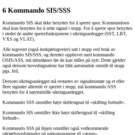
6 Kommando SIS/SSS
Kommando SIS skal ikke benyttes for å sperre spor. Kommandoen
skal kun benyttes for å sette signal i stopp. For å sperre spor benyttes
i stedet de andre sperrefunksjonene i sikringsanlegget (SST, LBT,
VXS og VLAT).
Alle togveier (også innkjørtogveier) satt i stopp ved bruk av
kommando SIS/SSS, og deretter opphevet med kommando
OSIS/ASS, må tidsutløses før de kan stilles på nytt. Dette gjelder
også dersom hovedsignalene har blitt automatisk omstilt til stopp
pga. feil.
Dersom sikringsanlegget må restartes av signalmontør og et eller
flere signaler allerede er sperret i stopp, må kommando ASS
benyttes for å nøytralstille sikringsanlegget.
Kommando SSS omstiller høyt skiftesignal til «skifting forbudt».
Kommando SIS omstiller ikke høyt skiftesignal til «skifting
forbudt».
Kommando SSS på linjen omstiller også vedkommende
utkjørhovedsignaler på nabostasjonene til «stopp».