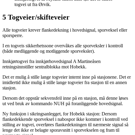
togvei ut fra Ørvik.
5 Togveier/skifteveier
Alle togveier krever flankedekning i hovedsignal, sporveksel eller
sporsperre.
I en togveis sikkerhetssone overvåkes alle sporveksler i kontroll
(både medliggende og motliggende sporveksler).
Innkjørtogvei fra innkjørhovedsignal A Martineåsen
retningsinnstiller sentralblokka mot Hobekk.
Det er mulig å stille lange togveier internt inne på stasjonene. Det er
imidlertid ikke mulig å stille lange togveier fra stasjon til en annen
stasjon.
Dersom det oppstår sekvensfeil inne på en stasjon, må denne løses
ut ved bruk av kommando NUH på foranliggende hovedsignal.
Ny funksjon i sikringsanlegget, for Hobekk stasjon: Dersom
flankedekkende sporveksel i nabospor ikke kommer i kontroll ved
stilling av togvei, overføres flankedekningen til nærmeste signal så
lenge det ikke er belagte sporavsnitt i sporvekselen og fram til