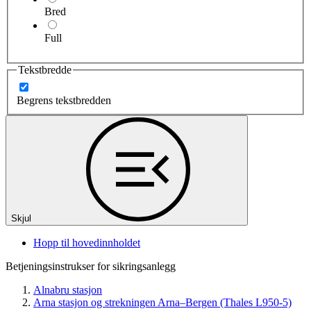
Bred
Full
Tekstbredde
Begrens tekstbredden
Skjul
Hopp til hovedinnholdet
Betjeningsinstrukser for sikringsanlegg
Alnabru stasjon
Arna stasjon og strekningen Arna–Bergen (Thales L950-5)