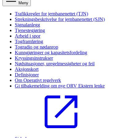
Meny
Trafikkregler for jernbanenettet (TJN)
Strekningsbeskrivelse for jernbanenettet (SJN)
Signalanlegg
Tjenestegjøring
Arbeid i spor
Togframføring
Togradio og nødanrop
Kunngjøringer og kapasitetsfordeling
Kryssingsinstrukser
Nødsituasjoner, uregelmessigheter og feil
Aksjonskort
Definisjoner
Om Operativt regelverk
Gi tilbakemelding om nye ORV
Ekstern lenke