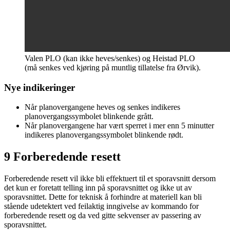
Valen PLO (kan ikke heves/senkes) og Heistad PLO
(må senkes ved kjøring på muntlig tillatelse fra Ørvik).
Nye indikeringer
Når planovergangene heves og senkes indikeres
planovergangssymbolet blinkende grått.
Når planovergangene har vært sperret i mer enn 5 minutter
indikeres planovergangssymbolet blinkende rødt.
9 Forberedende resett
Forberedende resett vil ikke bli effektuert til et sporavsnitt dersom
det kun er foretatt telling inn på sporavsnittet og ikke ut av
sporavsnittet. Dette for teknisk å forhindre at materiell kan bli
stående udetektert ved feilaktig inngivelse av kommando for
forberedende resett og da ved gitte sekvenser av passering av
sporavsnittet.