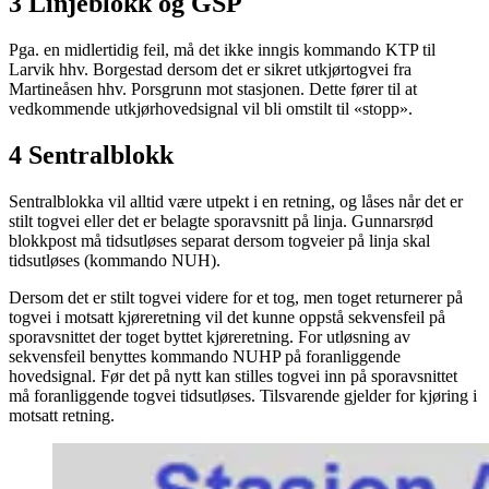
3 Linjeblokk og GSP
Pga. en midlertidig feil, må det ikke inngis kommando KTP til
Larvik hhv. Borgestad dersom det er sikret utkjørtogvei fra
Martineåsen hhv. Porsgrunn mot stasjonen. Dette fører til at
vedkommende utkjørhovedsignal vil bli omstilt til «stopp».
4 Sentralblokk
Sentralblokka vil alltid være utpekt i en retning, og låses når det er
stilt togvei eller det er belagte sporavsnitt på linja. Gunnarsrød
blokkpost må tidsutløses separat dersom togveier på linja skal
tidsutløses (kommando NUH).
Dersom det er stilt togvei videre for et tog, men toget returnerer på
togvei i motsatt kjøreretning vil det kunne oppstå sekvensfeil på
sporavsnittet der toget byttet kjøreretning. For utløsning av
sekvensfeil benyttes kommando NUHP på foranliggende
hovedsignal. Før det på nytt kan stilles togvei inn på sporavsnittet
må foranliggende togvei tidsutløses. Tilsvarende gjelder for kjøring i
motsatt retning.