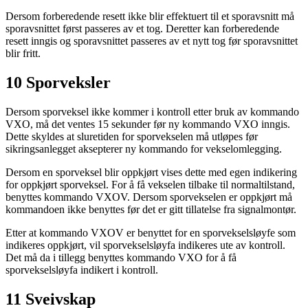
Dersom forberedende resett ikke blir effektuert til et sporavsnitt må
sporavsnittet først passeres av et tog. Deretter kan forberedende
resett inngis og sporavsnittet passeres av et nytt tog før sporavsnittet
blir fritt.
10 Sporveksler
Dersom sporveksel ikke kommer i kontroll etter bruk av kommando
VXO, må det ventes 15 sekunder før ny kommando VXO inngis.
Dette skyldes at sluretiden for sporvekselen må utløpes før
sikringsanlegget aksepterer ny kommando for vekselomlegging.
Dersom en sporveksel blir oppkjørt vises dette med egen indikering
for oppkjørt sporveksel. For å få vekselen tilbake til normaltilstand,
benyttes kommando VXOV. Dersom sporvekselen er oppkjørt må
kommandoen ikke benyttes før det er gitt tillatelse fra signalmontør.
Etter at kommando VXOV er benyttet for en sporvekselsløyfe som
indikeres oppkjørt, vil sporvekselsløyfa indikeres ute av kontroll.
Det må da i tillegg benyttes kommando VXO for å få
sporvekselsløyfa indikert i kontroll.
11 Sveivskap