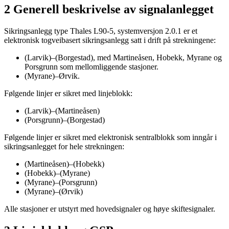
2 Generell beskrivelse av signalanlegget
Sikringsanlegg type Thales L90-5, systemversjon 2.0.1 er et
elektronisk togveibasert sikringsanlegg satt i drift på strekningene:
(Larvik)–(Borgestad), med Martineåsen, Hobekk, Myrane og
Porsgrunn som mellomliggende stasjoner.
(Myrane)–Ørvik.
Følgende linjer er sikret med linjeblokk:
(Larvik)–(Martineåsen)
(Porsgrunn)–(Borgestad)
Følgende linjer er sikret med elektronisk sentralblokk som inngår i
sikringsanlegget for hele strekningen:
(Martineåsen)–(Hobekk)
(Hobekk)–(Myrane)
(Myrane)–(Porsgrunn)
(Myrane)–(Ørvik)
Alle stasjoner er utstyrt med hovedsignaler og høye skiftesignaler.