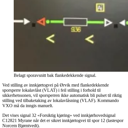
Belagt sporavsnitt bak flankedekkende signal.
Ved stilling av innkjørtogvei på Ørvik med flankedekkende
sporsperre lokalavlåst (VLAT) i feil stilling i forhold til
sikkerhetssonen, vil sporsperren ikke automatisk bli pulset til riktig
stilling ved tilbaketaking av lokalavlåsning (VLAF). Kommando
VXO må da inngis manuelt.
Det vises signal 32 «Forsiktig kjøring» ved innkjørhovedsignal
C12821 Myrane når det er sikret innkjørtogvei til spor 12 (lastespor
Norcem Bjørntvedt).