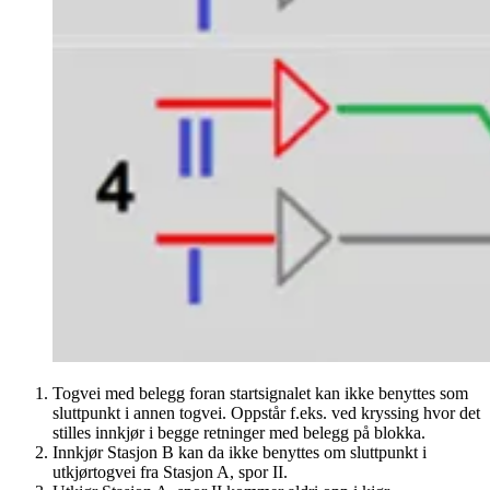
Togvei med belegg foran startsignalet kan ikke benyttes som
sluttpunkt i annen togvei. Oppstår f.eks. ved kryssing hvor det
stilles innkjør i begge retninger med belegg på blokka.
Innkjør Stasjon B kan da ikke benyttes om sluttpunkt i
utkjørtogvei fra Stasjon A, spor II.