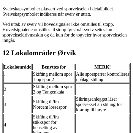
Sveivskapsymbol er plassert ved sporvekselen i detaljbildet.
Sveivskapsymbolet indikeres når sveiv er uttatt.
Ved uttak av sveiv vil hovedsignaler ikke omstilles til stopp.
Hovedsignalene omstilles til stopp først når sveiv settes inn i
sporvekseldrivmaskin og da kun for de togveier hvor sporvekselen
inngår.
12 Lokalområder Ørvik
Lokalområde
Benyttes for
MERK!
Skifting mellom spor
Alle sporsperrer kontrolleres
1
1 og spor 2
i pålagt stilling
Skifting mellom spor
2
2 og Tangenkaia
Sikringsanlegget låser
Skifting til/fra
3
sporveksel 3 i stilling for
Norcem lossespor
kjøring til høyre
Skifting til/fra
stikkspor for
4
hensetting av
lok/vogn