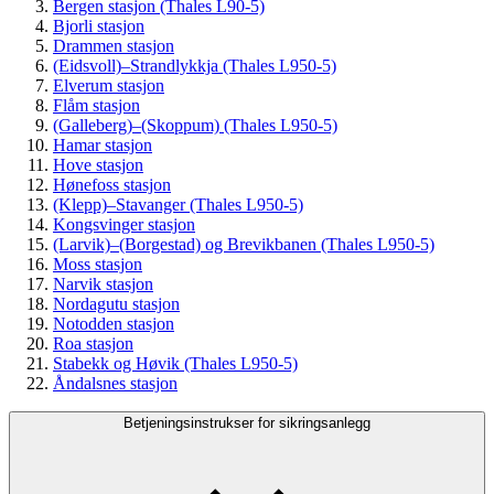
Bergen stasjon (Thales L90-5)
Bjorli stasjon
Drammen stasjon
(Eidsvoll)–Strandlykkja (Thales L950-5)
Elverum stasjon
Flåm stasjon
(Galleberg)–(Skoppum) (Thales L950-5)
Hamar stasjon
Hove stasjon
Hønefoss stasjon
(Klepp)–Stavanger (Thales L950-5)
Kongsvinger stasjon
(Larvik)–(Borgestad) og Brevikbanen (Thales L950-5)
Moss stasjon
Narvik stasjon
Nordagutu stasjon
Notodden stasjon
Roa stasjon
Stabekk og Høvik (Thales L950-5)
Åndalsnes stasjon
Betjeningsinstrukser for sikringsanlegg