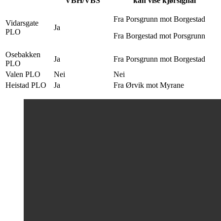
VBH/VBS
kan vise kjørsignal
Fra Porsgrunn mot Borgestad
Vidarsgate
Ja
PLO
Fra Borgestad mot Porsgrunn
Osebakken
Ja
Fra Porsgrunn mot Borgestad
PLO
Valen PLO
Nei
Nei
Heistad PLO
Ja
Fra Ørvik mot Myrane