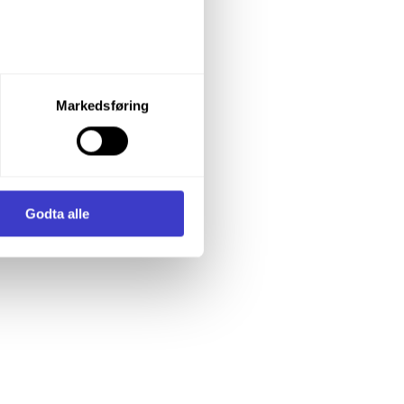
let du vil samtykke til ved å
Markedsføring
enstre hjørne av nettsiden.
i samler inn og behandler
Godta alle