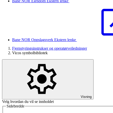
Bane NOR Eiendom
Ekstern lenke
Bane NOR Oppslagsverk
Ekstern lenke
Fjernstyringsinstrukser og operatørveiledninger
Vicos symbolbibliotek
Visning
Velg hvordan du vil se innholdet
Sidebredde