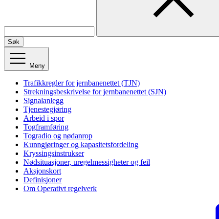
Søk
Meny
Trafikkregler for jernbanenettet (TJN)
Strekningsbeskrivelse for jernbanenettet (SJN)
Signalanlegg
Tjenestegjøring
Arbeid i spor
Togframføring
Togradio og nødanrop
Kunngjøringer og kapasitetsfordeling
Kryssingsinstrukser
Nødsituasjoner, uregelmessigheter og feil
Aksjonskort
Definisjoner
Om Operativt regelverk