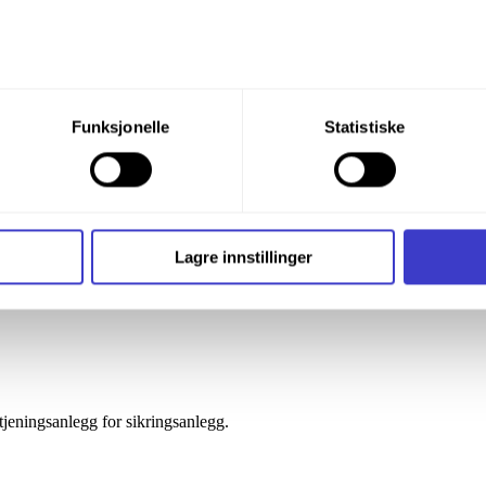
du din tillatelse til alle disse formålene. Du kan også velge formå
Funksjonelle
Statistiske
nder formålet, og deretter trykke «Lagre innstillingene».
t ditt til enhver tid ved å trykke på det lille ikonet i nederste v
i bruker informasjonskapsler og annen teknologi, og hvordan v
Lagre innstillinger
ide
Informasjonskapsler (Cookies)
.
jeningsanlegg for sikringsanlegg.