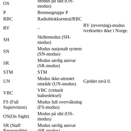
Modus på sikt (OS-
OS
modus)
P
Bremsegruppe P
RBC
Radioblokksentral/RBC
RV (reversing)-modus
RV
–
iverksettes ikke i Norge.
Skiftemodus (SH-
SH
modus)
Modus nasjonalt system
SN
(SN-modus)
Modus særlig ansvar
SR
(SR-modus)
STM
STM
Modus ikke-utrustet
UN
Gjelder nivå 0.
område (UN-modus)
VBC (virtuelt
VBC
balisedeksel)
FS (Full
Modus full overvåkning
Supervision)
(FS-modus)
Modus på sikt (OS-
OS(On Sight)
modus)
SR (Staff
Modus særlig ansvar
Responsible)
(SR-modus)