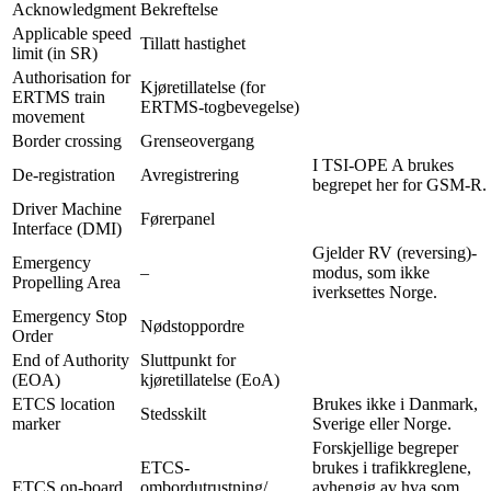
Acknowledgment
Bekreftelse
Applicable speed
Tillatt hastighet
limit (in SR)
Authorisation for
Kjøretillatelse (for
ERTMS train
ERTMS-togbevegelse)
movement
Border crossing
Grenseovergang
I TSI-OPE A brukes
De-registration
Avregistrering
begrepet her for GSM-R.
Driver Machine
Førerpanel
Interface (DMI)
Gjelder RV (reversing)-
Emergency
–
modus, som ikke
Propelling Area
iverksettes Norge.
Emergency Stop
Nødstoppordre
Order
End of Authority
Sluttpunkt for
(EOA)
kjøretillatelse (EoA)
ETCS location
Brukes ikke i Danmark,
Stedsskilt
marker
Sverige eller Norge.
Forskjellige begreper
ETCS-
brukes i trafikkreglene,
ETCS on-board
ombordutrustning/
avhengig av hva som