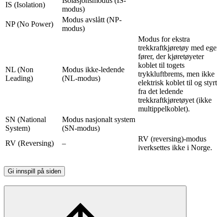
Isolasjonsmodus (IS-
IS (Isolation)
modus)
Modus avslått (NP-
NP (No Power)
modus)
Modus for ekstra
trekkraftkjøretøy med eg
fører, der kjøretøyeter
koblet til togets
NL (Non
Modus ikke-ledende
trykkluftbrems, men ikke
Leading)
(NL-modus)
elektrisk koblet til og styrt
fra det ledende
trekkraftkjøretøyet (ikke
multippelkoblet).
SN (National
Modus nasjonalt system
System)
(SN-modus)
RV (reversing)-modus
RV (Reversing)
–
iverksettes ikke i Norge.
Gi innspill på siden