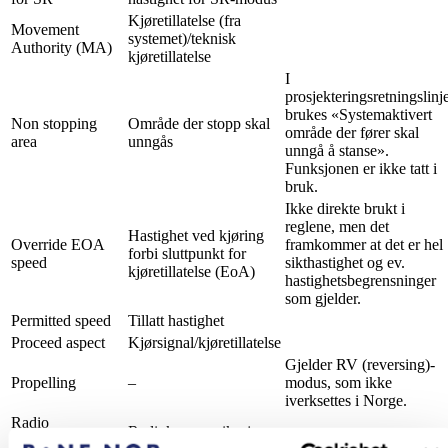
Kjøretillatelse (fra
Movement
systemet)/teknisk
Authority (MA)
kjøretillatelse
I
prosjekteringsretningslinj
brukes «Systemaktivert
Non stopping
Område der stopp skal
område der fører skal
area
unngås
unngå å stanse».
Funksjonen er ikke tatt i
bruk.
Ikke direkte brukt i
reglene, men det
Hastighet ved kjøring
Override EOA
framkommer at det er hel
forbi sluttpunkt for
speed
sikthastighet og ev.
kjøretillatelse (EoA)
hastighetsbegrensninger
som gjelder.
Permitted speed
Tillatt hastighet
Proceed aspect
Kjørsignal/kjøretillatelse
Gjelder RV (reversing)-
Propelling
–
modus, som ikke
iverksettes i Norge.
Radio
Radiokommunikasjon
communication