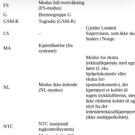
Modus full overvåkning
FS
(FS-modus)
G
Bremsegruppe G
GSM-R
Togradio (GSM-R)
Gjelder Limited
LS
–
Supervision, som ikke ska
brukes i Norge.
Kjøretillatelse (fra
MA
systemet)
Modus for ekstra
trekkraftkjøretøy med eg
fører (f. eks.
hjelpelokomotiv eller
ekstra for-
Modus ikke-ledende
spannslokomotiv), der
NL
(NL-modus)
kjøretøyet er koblet til
togets trykkluftbrems, me
ikke elektrisk koblet til og
styrt fra det
ledendetrekkraftkjøretøye
(ikke multippelkoblet).
NTC (nasjonalt
NTC
togkontrollsystem)