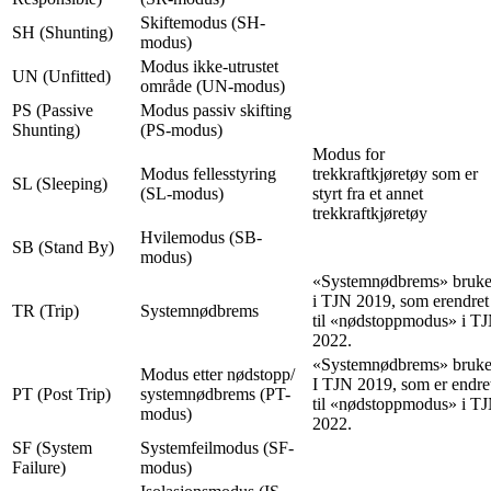
Skiftemodus (SH-
SH (Shunting)
modus)
Modus ikke-utrustet
UN (Unfitted)
område (UN-modus)
PS (Passive
Modus passiv skifting
Shunting)
(PS-modus)
Modus for
Modus fellesstyring
trekkraftkjøretøy som er
SL (Sleeping)
(SL-modus)
styrt fra et annet
trekkraftkjøretøy
Hvilemodus (SB-
SB (Stand By)
modus)
«Systemnødbrems» bruke
i TJN 2019, som erendret
TR (Trip)
Systemnødbrems
til «nødstoppmodus» i T
2022.
«Systemnødbrems» bruke
Modus etter nødstopp/
I TJN 2019, som er endre
PT (Post Trip)
systemnødbrems (PT-
til «nødstoppmodus» i T
modus)
2022.
SF (System
Systemfeilmodus (SF-
Failure)
modus)