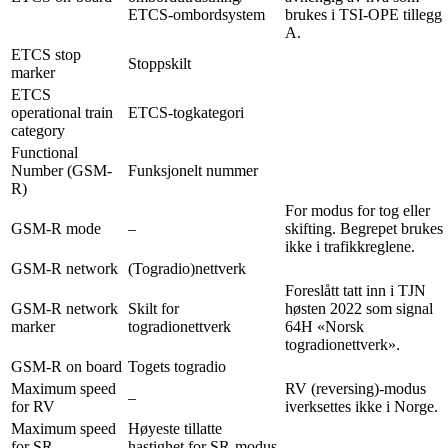
ETCS-ombordsystem
brukes i TSI-OPE tillegg
A.
ETCS stop
Stoppskilt
marker
ETCS
operational train
ETCS-togkategori
category
Functional
Number (GSM-
Funksjonelt nummer
R)
For modus for tog eller
GSM-R mode
–
skifting. Begrepet brukes
ikke i trafikkreglene.
GSM-R network
(Togradio)nettverk
Foreslått tatt inn i TJN
GSM-R network
Skilt for
høsten 2022 som signal
marker
togradionettverk
64H «Norsk
togradionettverk».
GSM-R on board
Togets togradio
Maximum speed
RV (reversing)-modus
–
for RV
iverksettes ikke i Norge.
Maximum speed
Høyeste tillatte
for SR
hastighet for SR-modus