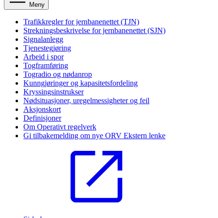
Meny
Trafikkregler for jernbanenettet (TJN)
Strekningsbeskrivelse for jernbanenettet (SJN)
Signalanlegg
Tjenestegjøring
Arbeid i spor
Togframføring
Togradio og nødanrop
Kunngjøringer og kapasitetsfordeling
Kryssingsinstrukser
Nødsituasjoner, uregelmessigheter og feil
Aksjonskort
Definisjoner
Om Operativt regelverk
Gi tilbakemelding om nye ORV
Ekstern lenke