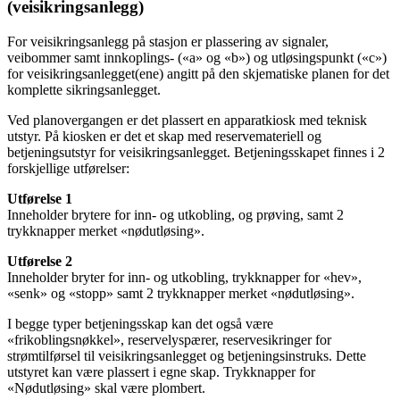
(veisikringsanlegg)
For veisikringsanlegg på stasjon er plassering av signaler,
veibommer samt innkoplings- («a» og «b») og utløsingspunkt («c»)
for veisikringsanlegget(ene) angitt på den skjematiske planen for det
komplette sikringsanlegget.
Ved planovergangen er det plassert en apparatkiosk med teknisk
utstyr. På kiosken er det et skap med reservemateriell og
betjeningsutstyr for veisikringsanlegget. Betjeningsskapet finnes i 2
forskjellige utførelser:
Utførelse 1
Inneholder brytere for inn- og utkobling, og prøving, samt 2
trykknapper merket «nødutløsing».
Utførelse 2
Inneholder bryter for inn- og utkobling, trykknapper for «hev»,
«senk» og «stopp» samt 2 trykknapper merket «nødutløsing».
I begge typer betjeningsskap kan det også være
«frikoblingsnøkkel», reservelyspærer, reservesikringer for
strømtilførsel til veisikringsanlegget og betjeningsinstruks. Dette
utstyret kan være plassert i egne skap. Trykknapper for
«Nødutløsing» skal være plombert.