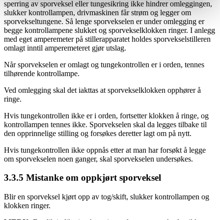
sperring av sporveksel eller tungesikring ikke hindrer omleggingen,
slukker kontrollampen, drivmaskinen får strøm og legger om
sporvekseltungene. Så lenge sporvekselen er under omlegging er
begge kontrollampene slukket og sporvekselklokken ringer. I anlegg
med eget amperemeter på stillerapparatet holdes sporvekselstilleren
omlagt inntil amperemeteret gjør utslag.
Når sporvekselen er omlagt og tungekontrollen er i orden, tennes
tilhørende kontrollampe.
Ved omlegging skal det iakttas at sporvekselklokken opphører å
ringe.
Hvis tungekontrollen ikke er i orden, fortsetter klokken å ringe, og
kontrollampen tennes ikke. Sporvekselen skal da legges tilbake til
den opprinnelige stilling og forsøkes deretter lagt om på nytt.
Hvis tungekontrollen ikke oppnås etter at man har forsøkt å legge
om sporvekselen noen ganger, skal sporvekselen undersøkes.
3.3.5 Mistanke om oppkjørt sporveksel
Blir en sporveksel kjørt opp av tog/skift, slukker kontrollampen og
klokken ringer.