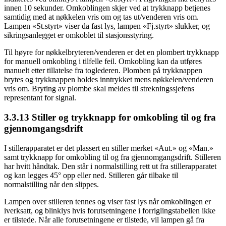
innen 10 sekunder. Omkoblingen skjer ved at trykknapp betjenes
samtidig med at nøkkelen vris om og tas ut/venderen vris om.
Lampen «St.styrt» viser da fast lys, lampen «Fj.styrt» slukker, og
sikringsanlegget er omkoblet til stasjonsstyring.
Til høyre for nøkkelbryteren/venderen er det en plombert trykknapp
for manuell omkobling i tilfelle feil. Omkobling kan da utføres
manuelt etter tillatelse fra toglederen. Plomben på trykknappen
brytes og trykknappen holdes inntrykket mens nøkkelen/venderen
vris om. Bryting av plombe skal meldes til strekningssjefens
representant for signal.
3.3.13 Stiller og trykknapp for omkobling til og fra
gjennomgangsdrift
I stillerapparatet er det plassert en stiller merket «Aut.» og «Man.»
samt trykknapp for omkobling til og fra gjennomgangsdrift. Stilleren
har hvitt håndtak. Den står i normalstilling rett ut fra stillerapparatet
og kan legges 45° opp eller ned. Stilleren går tilbake til
normalstilling når den slippes.
Lampen over stilleren tennes og viser fast lys når omkoblingen er
iverksatt, og blinklys hvis forutsetningene i forriglingstabellen ikke
er tilstede. Når alle forutsetningene er tilstede, vil lampen gå fra