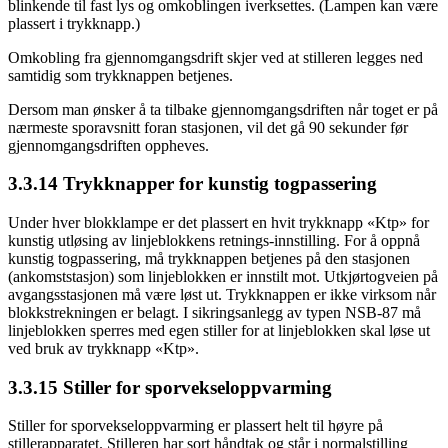
blinkende til fast lys og omkoblingen iverksettes. (Lampen kan være
plassert i trykknapp.)
Omkobling fra gjennomgangsdrift skjer ved at stilleren legges ned
samtidig som trykknappen betjenes.
Dersom man ønsker å ta tilbake gjennomgangsdriften når toget er på
nærmeste sporavsnitt foran stasjonen, vil det gå 90 sekunder før
gjennomgangsdriften oppheves.
3.3.14 Trykknapper for kunstig togpassering
Under hver blokklampe er det plassert en hvit trykknapp «Ktp» for
kunstig utløsing av linjeblokkens retnings-innstilling. For å oppnå
kunstig togpassering, må trykknappen betjenes på den stasjonen
(ankomststasjon) som linjeblokken er innstilt mot. Utkjørtogveien på
avgangsstasjonen må være løst ut. Trykknappen er ikke virksom når
blokkstrekningen er belagt. I sikringsanlegg av typen NSB-87 må
linjeblokken sperres med egen stiller for at linjeblokken skal løse ut
ved bruk av trykknapp «Ktp».
3.3.15 Stiller for sporvekseloppvarming
Stiller for sporvekseloppvarming er plassert helt til høyre på
stillerapparatet. Stilleren har sort håndtak og står i normalstilling