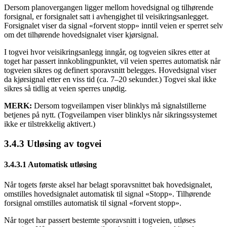
Dersom planovergangen ligger mellom hovedsignal og tilhørende
forsignal, er forsignalet satt i avhengighet til veisikringsanlegget.
Forsignalet viser da signal «forvent stopp» inntil veien er sperret selv
om det tilhørende hovedsignalet viser kjørsignal.
I togvei hvor veisikringsanlegg inngår, og togveien sikres etter at
toget har passert innkoblingpunktet, vil veien sperres automatisk når
togveien sikres og definert sporavsnitt belegges. Hovedsignal viser
da kjørsignal etter en viss tid (ca. 7–20 sekunder.) Togvei skal ikke
sikres så tidlig at veien sperres unødig.
MERK:
Dersom togveilampen viser blinklys må signalstillerne
betjenes på nytt. (Togveilampen viser blinklys når sikringssystemet
ikke er tilstrekkelig aktivert.)
3.4.3 Utløsing av togvei
3.4.3.1 Automatisk utløsing
Når togets første aksel har belagt sporavsnittet bak hovedsignalet,
omstilles hovedsignalet automatisk til signal «Stopp». Tilhørende
forsignal omstilles automatisk til signal «forvent stopp».
Når toget har passert bestemte sporavsnitt i togveien, utløses