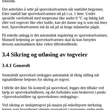
fokksnø.
Det anbefales å sette på sporvekselvarmen når snøfallet begynner.
Etter snøfall bør sporvekselvarmen stå på i ca. 1 time. Under
spesielle værforhold med temperatur like under 0 °C og fuktig luft
eller ved regnvær like etter kulde, kan det danne seg is som må tines
bort. Sporvekselvarmen må da stå på så lenge isdannelse pågår.
På enkelte anlegg er det automatisk regulering av sporvekselvarmen.
Manuell betjening av sporvekselvarmen skal da kun benyttes
dersom automatikken ikke virker tilfredsstillende.
3.4 Sikring og utløsing av togveier
3.4.1 Generelt
Sentralstilt sporveksel omlegges automatisk til riktig stilling når
signalstillerne betjenes for sikring av togvei.
I tilfelle det ikke fås kontroll på sporveksel, legges den tilbake ved
hjelp av sporvekselstilleren, og det forholdes som beskrevet i punkt
«Sporvekselstillere og sporvekslenes omlegging».
Ved sikring av innkjørtogvei på stasjon på enkeltsporet strekning
legges som hovedregel ytterste sporveksel i stasjonens andre ende