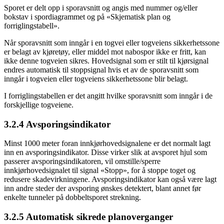
Sporet er delt opp i sporavsnitt og angis med nummer og/eller
bokstav i spordiagrammet og på «Skjematisk plan og
forriglingstabell».
Når sporavsnitt som inngår i en togvei eller togveiens sikkerhetssone
er belagt av kjøretøy, eller middel mot nabospor ikke er fritt, kan
ikke denne togveien sikres. Hovedsignal som er stilt til kjørsignal
endres automatisk til stoppsignal hvis et av de sporavsnitt som
inngår i togveien eller togveiens sikkerhetssone blir belagt.
I forriglingstabellen er det angitt hvilke sporavsnitt som inngår i de
forskjellige togveiene.
3.2.4 Avsporingsindikator
Minst 1000 meter foran innkjørhovedsignalene er det normalt lagt
inn en avsporingsindikator. Disse virker slik at avsporet hjul som
passerer avsporingsindikatoren, vil omstille/sperre
innkjørhovedsignalet til signal «Stopp», for å stoppe toget og
redusere skadevirkningene. Avsporingsindikator kan også være lagt
inn andre steder der avsporing ønskes detektert, blant annet før
enkelte tunneler på dobbeltsporet strekning.
3.2.5 Automatisk sikrede planoverganger