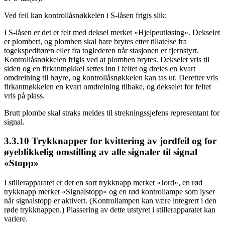
Ved feil kan kontrollåsnøkkelen i S-låsen frigis slik:
I S-låsen er det et felt med deksel merket «Hjelpeutløsing». Dekselet
er plombert, og plomben skal bare brytes etter tillatelse fra
togekspeditøren eller fra toglederen når stasjonen er fjernstyrt.
Kontrollåsnøkkelen frigis ved at plomben brytes. Dekselet vris til
siden og en firkantnøkkel settes inn i feltet og dreies en kvart
omdreining til høyre, og kontrollåsnøkkelen kan tas ut. Deretter vris
firkantnøkkelen en kvart omdreining tilbake, og dekselet for feltet
vris på plass.
Brutt plombe skal straks meldes til strekningssjefens representant for
signal.
3.3.10 Trykknapper for kvittering av jordfeil og for
øyeblikkelig omstilling av alle signaler til signal
«Stopp»
I stillerapparatet er det en sort trykknapp merket «Jord», en rød
trykknapp merket «Signalstopp» og en rød kontrollampe som lyser
når signalstopp er aktivert. (Kontrollampen kan være integrert i den
røde trykknappen.) Plassering av dette utstyret i stillerapparatet kan
variere.