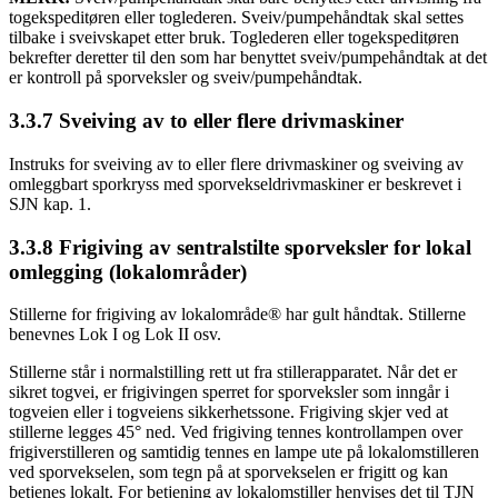
togekspeditøren eller toglederen. Sveiv/pumpehåndtak skal settes
tilbake i sveivskapet etter bruk. Toglederen eller togekspeditøren
bekrefter deretter til den som har benyttet sveiv/pumpehåndtak at det
er kontroll på sporveksler og sveiv/pumpehåndtak.
3.3.7 Sveiving av to eller flere drivmaskiner
Instruks for sveiving av to eller flere drivmaskiner og sveiving av
omleggbart sporkryss med sporvekseldrivmaskiner er beskrevet i
SJN kap. 1.
3.3.8 Frigiving av sentralstilte sporveksler for lokal
omlegging (lokalområder)
Stillerne for frigiving av lokalområde® har gult håndtak. Stillerne
benevnes Lok I og Lok II osv.
Stillerne står i normalstilling rett ut fra stillerapparatet. Når det er
sikret togvei, er frigivingen sperret for sporveksler som inngår i
togveien eller i togveiens sikkerhetssone. Frigiving skjer ved at
stillerne legges 45° ned. Ved frigiving tennes kontrollampen over
frigiverstilleren og samtidig tennes en lampe ute på lokalomstilleren
ved sporvekselen, som tegn på at sporvekselen er frigitt og kan
betjenes lokalt. For betjening av lokalomstiller henvises det til TJN