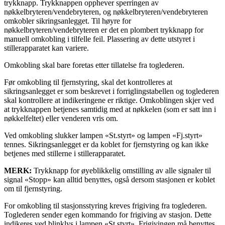
trykknapp. Trykknappen opphever sperringen av
nøkkelbryteren/vendebryteren, og nøkkelbryteren/vendebryteren
omkobler sikringsanlegget. Til høyre for
nøkkelbryteren/vendebryteren er det en plombert trykknapp for
manuell omkobling i tilfelle feil. Plassering av dette utstyret i
stillerapparatet kan variere.
Omkobling skal bare foretas etter tillatelse fra toglederen.
Før omkobling til fjernstyring, skal det kontrolleres at
sikringsanlegget er som beskrevet i forriglingstabellen og toglederen
skal kontrollere at indikeringene er riktige. Omkoblingen skjer ved
at trykknappen betjenes samtidig med at nøkkelen (som er satt inn i
nøkkelfeltet) eller venderen vris om.
Ved omkobling slukker lampen «St.styrt» og lampen «Fj.styrt»
tennes. Sikringsanlegget er da koblet for fjernstyring og kan ikke
betjenes med stillerne i stillerapparatet.
MERK:
Trykknapp for øyeblikkelig omstilling av alle signaler til
signal «Stopp» kan alltid benyttes, også dersom stasjonen er koblet
om til fjernstyring.
For omkobling til stasjonsstyring kreves frigiving fra toglederen.
Toglederen sender egen kommando for frigiving av stasjon. Dette
indikeres ved blinklys i lampen «St.styrt». Frigivingen må benyttes