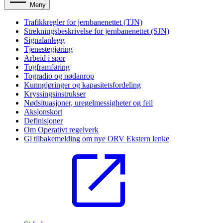
Meny
Trafikkregler for jernbanenettet (TJN)
Strekningsbeskrivelse for jernbanenettet (SJN)
Signalanlegg
Tjenestegjøring
Arbeid i spor
Togframføring
Togradio og nødanrop
Kunngjøringer og kapasitetsfordeling
Kryssingsinstrukser
Nødsituasjoner, uregelmessigheter og feil
Aksjonskort
Definisjoner
Om Operativt regelverk
Gi tilbakemelding om nye ORV
Ekstern lenke