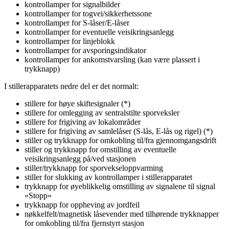
kontrollamper for signalbilder
kontrollamper for togvei/sikkerhetssone
kontrollamper for S-låser/E-låser
kontrollamper for eventuelle veisikringsanlegg
kontrollamper for linjeblokk
kontrollamper for avsporingsindikator
kontrollamper for ankomstvarsling (kan være plassert i
trykknapp)
I stillerapparatets nedre del er det normalt:
stillere for høye skiftesignaler (*)
stillere for omlegging av sentralstilte sporveksler
stillere for frigiving av lokalområder
stillere for frigiving av samlelåser (S-lås, E-lås og rigel) (*)
stiller og trykknapp for omkobling til/fra gjennomgangsdrift
stiller og trykknapp for omstilling av eventuelle
veisikringsanlegg på/ved stasjonen
stiller/trykknapp for sporvekseloppvarming
stiller for slukking av kontrollamper i stillerapparatet
trykknapp for øyeblikkelig omstilling av signalene til signal
«Stopp»
trykknapp for oppheving av jordfeil
nøkkelfelt/magnetisk låsevender med tilhørende trykknapper
for omkobling til/fra fjernstyrt stasjon