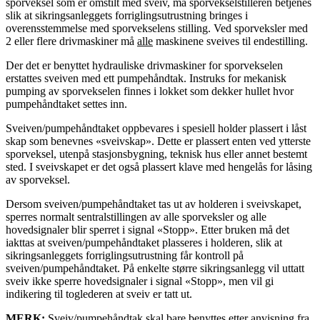
sporveksel som er omstilt med sveiv, må sporvekselstilleren betjenes
slik at sikringsanleggets forriglingsutrustning bringes i
overensstemmelse med sporvekselens stilling. Ved sporveksler med
2 eller flere drivmaskiner må
alle
maskinene sveives til endestilling.
Der det er benyttet hydrauliske drivmaskiner for sporvekselen
erstattes sveiven med ett pumpehåndtak. Instruks for mekanisk
pumping av sporvekselen finnes i lokket som dekker hullet hvor
pumpehåndtaket settes inn.
Sveiven/pumpehåndtaket oppbevares i spesiell holder plassert i låst
skap som benevnes «sveivskap». Dette er plassert enten ved ytterste
sporveksel, utenpå stasjonsbygning, teknisk hus eller annet bestemt
sted. I sveivskapet er det også plassert klave med hengelås for låsing
av sporveksel.
Dersom sveiven/pumpehåndtaket tas ut av holderen i sveivskapet,
sperres normalt sentralstillingen av alle sporveksler og alle
hovedsignaler blir sperret i signal «Stopp». Etter bruken må det
iakttas at sveiven/pumpehåndtaket plasseres i holderen, slik at
sikringsanleggets forriglingsutrustning får kontroll på
sveiven/pumpehåndtaket. På enkelte større sikringsanlegg vil uttatt
sveiv ikke sperre hovedsignaler i signal «Stopp», men vil gi
indikering til toglederen at sveiv er tatt ut.
MERK:
Sveiv/pumpehåndtak skal bare benyttes etter anvisning fra