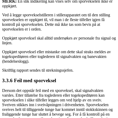
MERK:
En slik indikering kan vises selv om sporvekselen ikke er
oppkjørt.
Ved å legge sporvekselstilleren i stillerapparatet om til den stilling
sporvekselen er oppkjørt til, vil man i de fleste tilfeller igjen få
kontroll på sporvekselen. Dette må ikke tas som bevis på at
sporvekselen er i orden.
Oppkjørt sporveksel skal alltid undersøkes av personale fra signal og
linjen.
Oppkjørt sporveksel eller mistanke om dette skal straks meldes av
togekspeditøren eller toglederen til signalvakten og banevakten
(hendelseslogg).
Skriftlig rapport sendes til strekningssjefen.
3.3.6 Feil med sporveksel
Dersom det oppstår feil med en sporveksel, skal signalvakten
varsles. Etter tillatelse fra toglederen eller togekspeditøren kan
sporvekselen i slike tilfeller legges om ved hjelp av en sveiv.
Sveiven stikkes inn i sveivåpningen i drivenheten. Sporvekselen
sveives helt til tilliggende tunge har kommet inntil stokkskinnen og
fraliggende tunge har sluttet å bevege seg. For å få kontroll på en