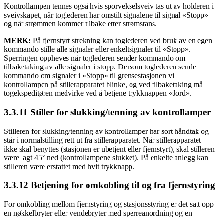
Kontrollampen tennes også hvis sporvekselsveiv tas ut av holderen i
sveivskapet, når toglederen har omstilt signalene til signal «Stopp»
og når strømmen kommer tilbake etter strømstans.
MERK:
På fjernstyrt strekning kan toglederen ved bruk av en egen
kommando stille alle signaler eller enkeltsignaler til «Stopp».
Sperringen oppheves når toglederen sender kommando om
tilbaketaking av alle signaler i stopp. Dersom toglederen sender
kommando om signaler i «Stopp» til grensestasjonen vil
kontrollampen på stillerapparatet blinke, og ved tilbaketaking må
togekspeditøren medvirke ved å betjene trykknappen «Jord».
3.3.11 Stiller for slukking/tenning av kontrollamper
Stilleren for slukking/tenning av kontrollamper har sort håndtak og
står i normalstilling rett ut fra stillerapparatet. Når stillerapparatet
ikke skal benyttes (stasjonen er ubetjent eller fjernstyrt), skal stilleren
være lagt 45° ned (kontrollampene slukket). På enkelte anlegg kan
stilleren være erstattet med hvit trykknapp.
3.3.12 Betjening for omkobling til og fra fjernstyring
For omkobling mellom fjernstyring og stasjonsstyring er det satt opp
en nøkkelbryter eller vendebryter med sperreanordning og en