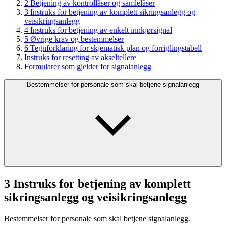
2 Betjening av kontrollåser og samlelåser
3 Instruks for betjening av komplett sikringsanlegg og
veisikringsanlegg
4 Instruks for betjening av enkelt innkjørsignal
5 Øvrige krav og bestemmelser
6 Tegnforklaring for skjematisk plan og forriglingstabell
Instruks for resetting av akseltellere
Formularer som gjelder for signalanlegg
Bestemmelser for personale som skal betjene signalanlegg
3 Instruks for betjening av komplett
sikringsanlegg og veisikringsanlegg
Bestemmelser for personale som skal betjene signalanlegg.