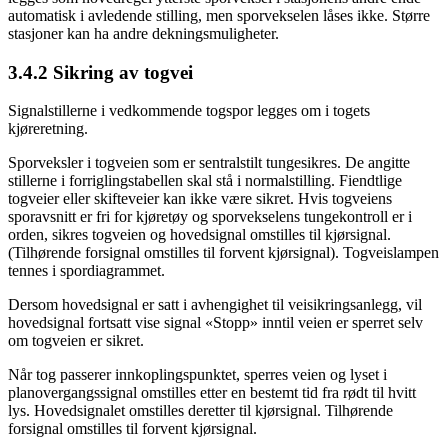
automatisk i avledende stilling, men sporvekselen låses ikke. Større
stasjoner kan ha andre dekningsmuligheter.
3.4.2 Sikring av togvei
Signalstillerne i vedkommende togspor legges om i togets
kjøreretning.
Sporveksler i togveien som er sentralstilt tungesikres. De angitte
stillerne i forriglingstabellen skal stå i normalstilling. Fiendtlige
togveier eller skifteveier kan ikke være sikret. Hvis togveiens
sporavsnitt er fri for kjøretøy og sporvekselens tungekontroll er i
orden, sikres togveien og hovedsignal omstilles til kjørsignal.
(Tilhørende forsignal omstilles til forvent kjørsignal). Togveislampen
tennes i spordiagrammet.
Dersom hovedsignal er satt i avhengighet til veisikringsanlegg, vil
hovedsignal fortsatt vise signal «Stopp» inntil veien er sperret selv
om togveien er sikret.
Når tog passerer innkoplingspunktet, sperres veien og lyset i
planovergangssignal omstilles etter en bestemt tid fra rødt til hvitt
lys. Hovedsignalet omstilles deretter til kjørsignal. Tilhørende
forsignal omstilles til forvent kjørsignal.