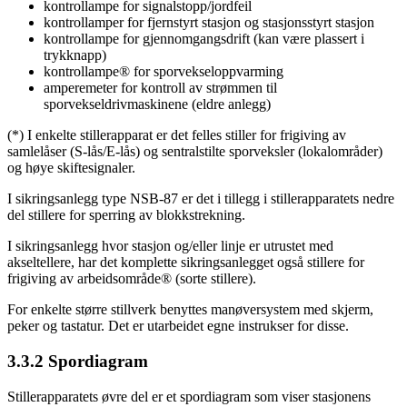
kontrollampe for signalstopp/jordfeil
kontrollamper for fjernstyrt stasjon og stasjonsstyrt stasjon
kontrollampe for gjennomgangsdrift (kan være plassert i
trykknapp)
kontrollampe® for sporvekseloppvarming
amperemeter for kontroll av strømmen til
sporvekseldrivmaskinene (eldre anlegg)
(*) I enkelte stillerapparat er det felles stiller for frigiving av
samlelåser (S-lås/E-lås) og sentralstilte sporveksler (lokalområder)
og høye skiftesignaler.
I sikringsanlegg type NSB-87 er det i tillegg i stillerapparatets nedre
del stillere for sperring av blokkstrekning.
I sikringsanlegg hvor stasjon og/eller linje er utrustet med
akseltellere, har det komplette sikringsanlegget også stillere for
frigiving av arbeidsområde® (sorte stillere).
For enkelte større stillverk benyttes manøversystem med skjerm,
peker og tastatur. Det er utarbeidet egne instrukser for disse.
3.3.2 Spordiagram
Stillerapparatets øvre del er et spordiagram som viser stasjonens