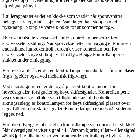
signal «stopp». Dette innkjørhovedsignalet kan da ikke stilles til
kjørsignal på nytt.
I stillerapparatet er det en klokke som varsler når sporavsnittet
belegges av tog mot stasjonen. Varslingen kan stoppes med
trykknapp «Stopp av varselklokke for ankommende tog».
Hver sentralstilte sporveksel har to kontrollamper som viser
sporvekselens stilling. Når sporveksel etter omlegging er kommet i
endestilling (tungekontroll i orden), viser kontrollampen for
sporvekselens nye stilling hvitt fast lys. Begge kontrollamper er
slukket under omlegging.
For hver samlelås er det en kontrollampe som slukker når samlelåsen
frigis (gjelder også ved mekanisk frigiving).
Ved spordiagrammet er det også plassert kontrollamper for
hovedsignaler, forsignaler og høye skiftesignaler. Kontrollampene
viser samme signalbilde som tilhørende signal. I enkelte
sikringsanlegg er kontrollampen for høyt skiftesignal plassert over
signalstilleren for skiftesignalet. Kontrollampen tennes når stilleren
legges ned.
For hvert dvergsignal er det en kontrollampe som normalt er slukket.
Når dvergsignalet viser signal 44 «Varsom kjøring tillatt» eller signal
45 «Kjøring tillatt», viser vedkommende kontrollampe hvitt fast lys.