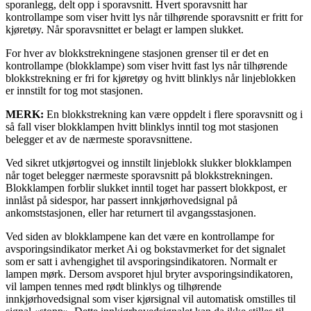
sporanlegg, delt opp i sporavsnitt. Hvert sporavsnitt har
kontrollampe som viser hvitt lys når tilhørende sporavsnitt er fritt for
kjøretøy. Når sporavsnittet er belagt er lampen slukket.
For hver av blokkstrekningene stasjonen grenser til er det en
kontrollampe (blokklampe) som viser hvitt fast lys når tilhørende
blokkstrekning er fri for kjøretøy og hvitt blinklys når linjeblokken
er innstilt for tog mot stasjonen.
MERK:
En blokkstrekning kan være oppdelt i flere sporavsnitt og i
så fall viser blokklampen hvitt blinklys inntil tog mot stasjonen
belegger et av de nærmeste sporavsnittene.
Ved sikret utkjørtogvei og innstilt linjeblokk slukker blokklampen
når toget belegger nærmeste sporavsnitt på blokkstrekningen.
Blokklampen forblir slukket inntil toget har passert blokkpost, er
innlåst på sidespor, har passert innkjørhovedsignal på
ankomststasjonen, eller har returnert til avgangsstasjonen.
Ved siden av blokklampene kan det være en kontrollampe for
avsporingsindikator merket Ai og bokstavmerket for det signalet
som er satt i avhengighet til avsporingsindikatoren. Normalt er
lampen mørk. Dersom avsporet hjul bryter avsporingsindikatoren,
vil lampen tennes med rødt blinklys og tilhørende
innkjørhovedsignal som viser kjørsignal vil automatisk omstilles til