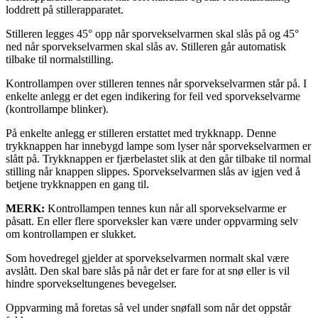
loddrett på stillerapparatet.
Stilleren legges 45° opp når sporvekselvarmen skal slås på og 45°
ned når sporvekselvarmen skal slås av. Stilleren går automatisk
tilbake til normalstilling.
Kontrollampen over stilleren tennes når sporvekselvarmen står på. I
enkelte anlegg er det egen indikering for feil ved sporvekselvarme
(kontrollampe blinker).
På enkelte anlegg er stilleren erstattet med trykknapp. Denne
trykknappen har innebygd lampe som lyser når sporvekselvarmen er
slått på. Trykknappen er fjærbelastet slik at den går tilbake til normal
stilling når knappen slippes. Sporvekselvarmen slås av igjen ved å
betjene trykknappen en gang til.
MERK:
Kontrollampen tennes kun når all sporvekselvarme er
påsatt. En eller flere sporveksler kan være under oppvarming selv
om kontrollampen er slukket.
Som hovedregel gjelder at sporvekselvarmen normalt skal være
avslått. Den skal bare slås på når det er fare for at snø eller is vil
hindre sporvekseltungenes bevegelser.
Oppvarming må foretas så vel under snøfall som når det oppstår