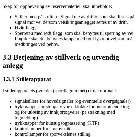
Skap for oppbevaring av reservemateriell skal inneholde:
Skilter med påskriften «Signal ute av drift», som skal festes på
signal mot vei dersom veisikringsanlegget settes ut av drift.
Hvitt flagg.
Sperretau med rødt flagg, som skal benyttes til sperring av vei.
I mørke skal det benyttes lampe med rødt lys mot vei som må
medbringes ved behov.
3.3 Betjening av stillverk og utvendig
anlegg
3.3.1 Stillerapparat
I stillerapparatets øvre del (spordiagrammet) er det normalt:
signalstillere for hovedsignaler (og eventuelle dvergsignaler)
trykknapper for stopp av varselklokke for ankommende tog,
og for utløsing av innkjørtogveier (på strekning med
togmelding)
trykknapper for kunstig togpassering (KTP)
kontrollamper for sporavsnitt
kontrollamper for sporvekslenes stilling