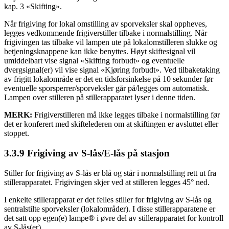
kap. 3 «Skifting».
Når frigiving for lokal omstilling av sporveksler skal oppheves,
legges vedkommende frigiverstiller tilbake i normalstilling. Når
frigivingen tas tilbake vil lampen ute på lokalomstilleren slukke og
betjeningsknappene kan ikke benyttes. Høyt skiftesignal vil
umiddelbart vise signal «Skifting forbudt» og eventuelle
dvergsignal(er) vil vise signal «Kjøring forbudt». Ved tilbaketaking
av frigitt lokalområde er det en tidsforsinkelse på 10 sekunder før
eventuelle sporsperrer/sporveksler går på/legges om automatisk.
Lampen over stilleren på stillerapparatet lyser i denne tiden.
MERK:
Frigiverstilleren må ikke legges tilbake i normalstilling før
det er konferert med skiftelederen om at skiftingen er avsluttet eller
stoppet.
3.3.9 Frigiving av S-lås/E-lås på stasjon
Stiller for frigiving av S-lås er blå og står i normalstilling rett ut fra
stillerapparatet. Frigivingen skjer ved at stilleren legges 45° ned.
I enkelte stillerapparat er det felles stiller for frigiving av S-lås og
sentralstilte sporveksler (lokalområder). I disse stillerapparatene er
det satt opp egen(e) lampe® i øvre del av stillerapparatet for kontroll
av S-lås(er).