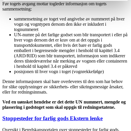
Før togets avgang mottar togleder informasjon om togets
sammensetning:
sammensetning av toget ved angivelse av nummeret på hver
vogn og vogntypen dersom den ikke er inkludert i
tognummeret
UN-numre på det farlige godset som blir transportert i eller på
hver vogn dersom det er krav om at det oppgis i
transportdokumentet, eller hvis det bare er farlig gods
emballert i begrensende mengder i henhold til kapittel 3.4
(ARD/RID) som blir transportert, informasjon som indikerer
deres tilstedeværelse når merking av vognen eller containeren
i henhold til kapitel 3.4 er påkrevd
posisjonen til hver vogn i toget (vognrekkefølge)
Denne informasjonen skal bare overleveres til den som har behov
for slike opplysninger av sikkerhets- eller sikringsmessige årsaker,
eller for redningsinnsats.
Ved en uønsket hendelse er det dette UN nummert, mengde og
plassering i godstoget som skal oppgis til redningsetatene.
Stoppesteder for farlig gods
Ekstern lenke
Oversikt i Beredskapsportalen over stoppesteder for farlig gods,