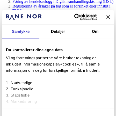
Føring av hendelseslogg i Digital samhandlingsløsning (DSL)
Registrering av årsaker på tog som er forsinket eller innstilt i
TIOS
Rutiner for trafikkstyringssentralene – registrering av vakter
utgått på tid i hendelseslogg (mandagsrapport)
Omstilling av signaler til stopp
Rekvirering av trekkraftkjøretøy
Samtykke
Detaljer
Om
Transport av farlig gods
Hjelpemidler for avvikshåndtering
Du kontrollerer dine egne data
Vi og forretningspartnerne våre bruker teknologier,
inkludert informasjonskapsler/«cookies», til å samle
informasjon om deg for forskjellige formål, inkludert:
Nødvendige
Funksjonelle
Transport av farlig gods
Statistiske
Markedsføring
Publisert:
7. mai 2019
7. mai 2019
Ved å trykke «Godta alle» gir du din tillatelse til alle disse
|
Samtykkevalg