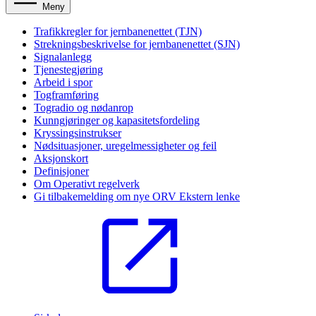
Meny
Trafikkregler for jernbanenettet (TJN)
Strekningsbeskrivelse for jernbanenettet (SJN)
Signalanlegg
Tjenestegjøring
Arbeid i spor
Togframføring
Togradio og nødanrop
Kunngjøringer og kapasitetsfordeling
Kryssingsinstrukser
Nødsituasjoner, uregelmessigheter og feil
Aksjonskort
Definisjoner
Om Operativt regelverk
Gi tilbakemelding om nye ORV
Ekstern lenke