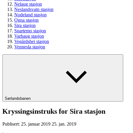
Nelaug stasjon
Neslandsvatn stasjon
Nodeland stasjon
Ogna stasjon
Sira stasjon
Snartemo stasjon
Varhaug stasjon
Vegårdshei stasjon
Vennesla stasjon
Sørlandsbanen
Kryssingsinstruks for Sira stasjon
Publisert:
25. januar 2019
25. jan. 2019