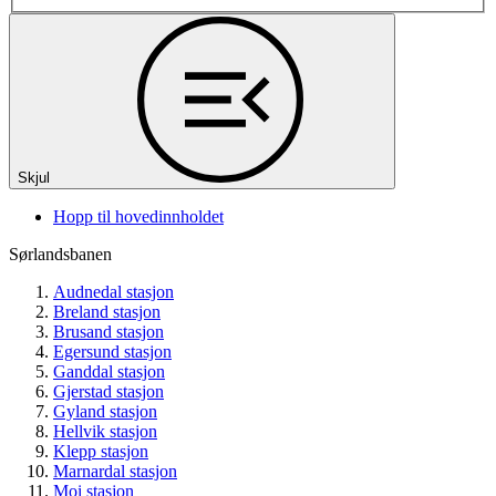
Skjul
Hopp til hovedinnholdet
Sørlandsbanen
Audnedal stasjon
Breland stasjon
Brusand stasjon
Egersund stasjon
Ganddal stasjon
Gjerstad stasjon
Gyland stasjon
Hellvik stasjon
Klepp stasjon
Marnardal stasjon
Moi stasjon