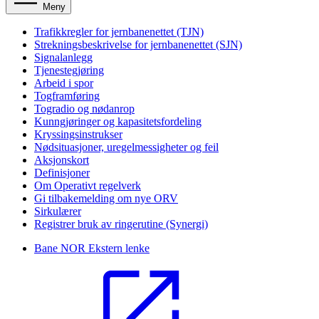
Meny
Trafikkregler for jernbanenettet (TJN)
Strekningsbeskrivelse for jernbanenettet (SJN)
Signalanlegg
Tjenestegjøring
Arbeid i spor
Togframføring
Togradio og nødanrop
Kunngjøringer og kapasitetsfordeling
Kryssingsinstrukser
Nødsituasjoner, uregelmessigheter og feil
Aksjonskort
Definisjoner
Om Operativt regelverk
Gi tilbakemelding om nye ORV
Sirkulærer
Registrer bruk av ringerutine (Synergi)
Bane NOR
Ekstern lenke