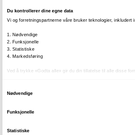
Du kontrollerer dine egne data
Vi og forretningspartnerne våre bruker teknologier, inkludert 
Nødvendige
Funksjonelle
Statistiske
Markedsføring
Ved å trykke «Godta alle» gir du din tillatelse til alle disse
Du kan trekke tilbake samtykket ditt til enhver tid ved å trykk
Samtykkevalg
Nødvendige
Du kan lese mer om hvordan vi bruker informasjonskapsler o
Funksjonelle
Statistiske