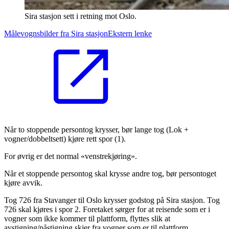
Sira stasjon sett i retning mot Oslo.
Målevognsbilder fra Sira stasjon
Ekstern lenke
Når to stoppende persontog krysser, bør lange tog (Lok +
vogner/dobbeltsett) kjøre rett spor (1).
For øvrig er det normal «venstrekjøring».
Når et stoppende persontog skal krysse andre tog, bør persontoget
kjøre avvik.
Tog 726 fra Stavanger til Oslo krysser godstog på Sira stasjon. Tog
726 skal kjøres i spor 2. Foretaket sørger for at reisende som er i
vogner som ikke kommer til plattform, flyttes slik at
avstigning/påstigning skjer fra vogner som er til plattform.