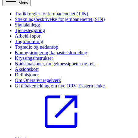
Meny
Trafikkregler for jernbanenettet (TJN)
Strekningsbeskrivelse for jernbanenettet (SJN)
Signalanlegg
Tjenestegjøring
Arbeid i spor
Togframføring
Togradio og nødanrop
Kunngjøringer og kapasitetsfordeling
Kryssingsinstrukser
Nødsituasjoner, uregelmessigheter og feil
Aksjonskort
Definisjoner
Om Operativt regelverk
Gi tilbakemelding om nye ORV
Ekstern lenke