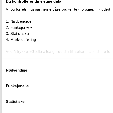
Du kontrollerer dine egne data
Vi og forretningspartnerne våre bruker teknologier, inkludert 
Nødvendige
Funksjonelle
Statistiske
Markedsføring
Ved å trykke «Godta alle» gir du din tillatelse til alle disse
Du kan trekke tilbake samtykket ditt til enhver tid ved å trykk
Samtykkevalg
Nødvendige
Du kan lese mer om hvordan vi bruker informasjonskapsler o
Funksjonelle
Statistiske