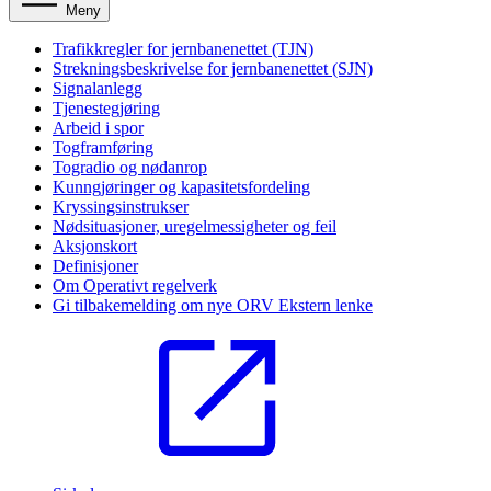
Meny
Trafikkregler for jernbanenettet (TJN)
Strekningsbeskrivelse for jernbanenettet (SJN)
Signalanlegg
Tjenestegjøring
Arbeid i spor
Togframføring
Togradio og nødanrop
Kunngjøringer og kapasitetsfordeling
Kryssingsinstrukser
Nødsituasjoner, uregelmessigheter og feil
Aksjonskort
Definisjoner
Om Operativt regelverk
Gi tilbakemelding om nye ORV
Ekstern lenke