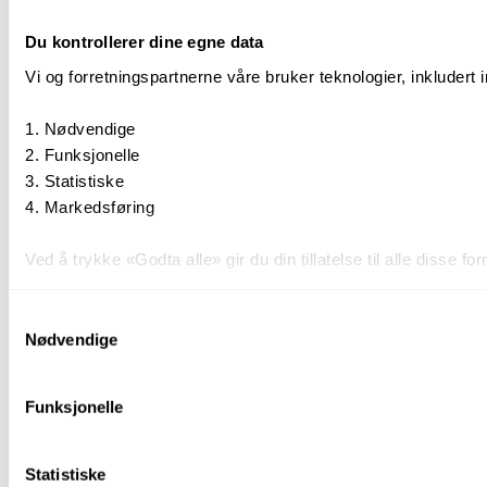
Du kontrollerer dine egne data
Vi og forretningspartnerne våre bruker teknologier, inkludert 
Nødvendige
Funksjonelle
Statistiske
Markedsføring
Ved å trykke «Godta alle» gir du din tillatelse til alle disse
Du kan trekke tilbake samtykket ditt til enhver tid ved å trykk
Samtykkevalg
Nødvendige
Du kan lese mer om hvordan vi bruker informasjonskapsler o
Funksjonelle
Statistiske