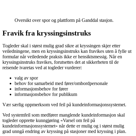
Oversikt over spor og plattform på Ganddal stasjon.
Fravik fra kryssingsinstruks
Togleder skal i størst mulig grad sikre at kryssingen skjer etter
veiledningene, men en kryssingsinstruks kan fravikes uten å fylle ut
formular når veiledende praksis ikke er hensiktsmessig. Når en
kryssingsinstruks fravikes, forutsettes det at sikkerheten til de
reisende ivaretas ved at togleder vurderer:
valg av spor
behov for samarbeid med fører/ombordpersonale
informasjonsbehov for fører
informasjonsbehov for publikum
Vær særlig oppmerksom ved feil på kundeinformasjonssystemet.
Ved systemfeil som medfører manglende kundeinformasjon skal
togleder opprette kunngjøring «Varsel om feil på
kundeinformasjonssystemet» når dette er mulig og i størst mulig
grad unngå endring av kryssing på stasjoner med kryssing i plan.