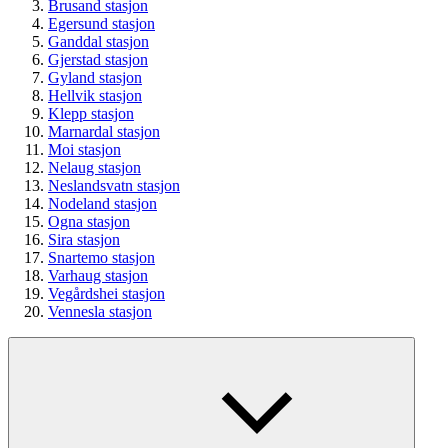
Brusand stasjon
Egersund stasjon
Ganddal stasjon
Gjerstad stasjon
Gyland stasjon
Hellvik stasjon
Klepp stasjon
Marnardal stasjon
Moi stasjon
Nelaug stasjon
Neslandsvatn stasjon
Nodeland stasjon
Ogna stasjon
Sira stasjon
Snartemo stasjon
Varhaug stasjon
Vegårdshei stasjon
Vennesla stasjon