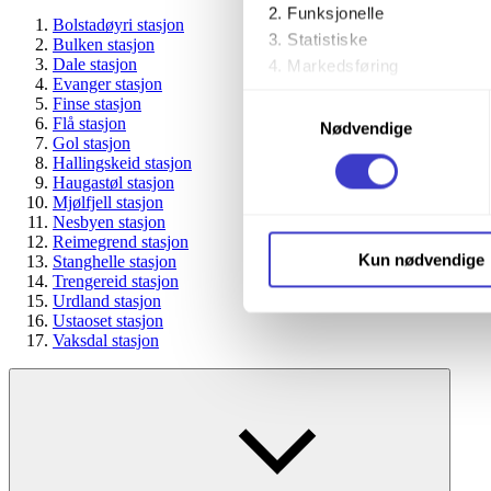
Funksjonelle
Bolstadøyri stasjon
Statistiske
Bulken stasjon
Dale stasjon
Markedsføring
Evanger stasjon
Samtykkevalg
Finse stasjon
Ved å trykke «Godta alle» gir 
Flå stasjon
Nødvendige
Gol stasjon
trykke på avmerkingsboksen u
Hallingskeid stasjon
Haugastøl stasjon
Du kan trekke tilbake samtykke
Mjølfjell stasjon
Nesbyen stasjon
Reimegrend stasjon
Du kan lese mer om hvordan v
Kun nødvendige
Stanghelle stasjon
personopplysninger på vår s
Trengereid stasjon
Urdland stasjon
Ustaoset stasjon
Vaksdal stasjon