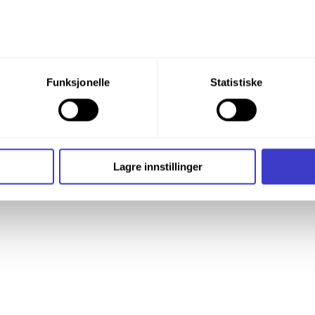
du din tillatelse til alle disse formålene. Du kan også velge formå
Funksjonelle
Statistiske
nder formålet, og deretter trykke «Lagre innstillingene».
t ditt til enhver tid ved å trykke på det lille ikonet i nederste v
i bruker informasjonskapsler og annen teknologi, og hvordan v
Lagre innstillinger
ide
Informasjonskapsler (Cookies)
.