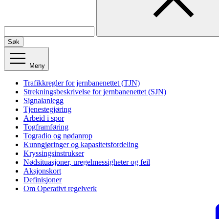
Søk
Meny
Trafikkregler for jernbanenettet (TJN)
Strekningsbeskrivelse for jernbanenettet (SJN)
Signalanlegg
Tjenestegjøring
Arbeid i spor
Togframføring
Togradio og nødanrop
Kunngjøringer og kapasitetsfordeling
Kryssingsinstrukser
Nødsituasjoner, uregelmessigheter og feil
Aksjonskort
Definisjoner
Om Operativt regelverk