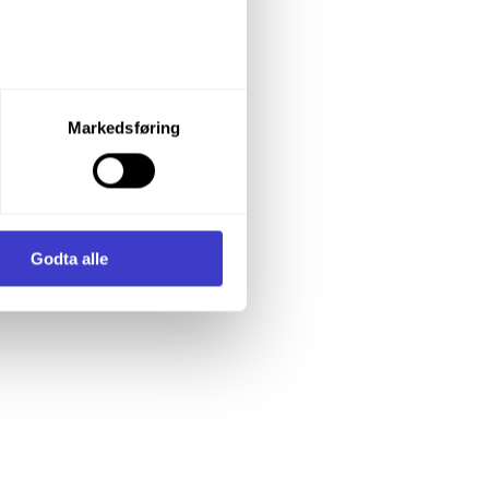
let du vil samtykke til ved å
Markedsføring
enstre hjørne av nettsiden.
i samler inn og behandler
Godta alle